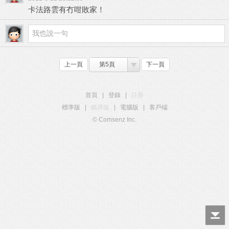
卡法路雲有冇咁敗家！
上一頁
第5頁
下一頁
首頁
|
登錄
|
註冊
標準版
|
觸屏版
|
電腦版
|
客戶端
© Comsenz Inc.