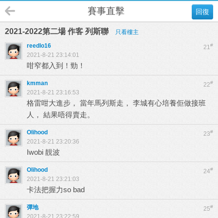
賽事直擊
回復
2021-2022第二場 作客 列斯聯
只看樓主
reedlo16
#
21
2021-8-21 23:14:01
咁窄都入到！勁！
kmman
#
22
2021-8-21 23:16:53
格雷咁大進步， 當年馬列斯走， 李城有心培養佢做接班
人， 結果唔得賣走。
Olihood
#
23
2021-8-21 23:20:36
Iwobi 靚波
Olihood
#
24
2021-8-21 23:21:03
卡法把握力so bad
彈地
#
25
2021-8-21 23:22:59