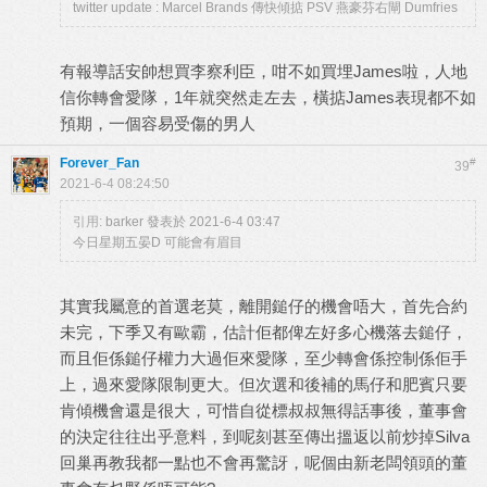
twitter update : Marcel Brands 傳快傾掂 PSV 燕豪芬右閘 Dumfries
有報導話安帥想買李察利臣，咁不如買埋James啦，人地
信你轉會愛隊，1年就突然走左去，橫掂James表現都不如
預期，一個容易受傷的男人
Forever_Fan
#
39
2021-6-4 08:24:50
引用:
barker 發表於 2021-6-4 03:47
今日星期五晏D 可能會有眉目
其實我屬意的首選老莫，離開鎚仔的機會唔大，首先合約
未完，下季又有歐霸，估計佢都俾左好多心機落去鎚仔，
而且佢係鎚仔權力大過佢來愛隊，至少轉會係控制係佢手
上，過來愛隊限制更大。但次選和後補的馬仔和肥賓只要
肯傾機會還是很大，可惜自從標叔叔無得話事後，董事會
的決定往往出乎意料，到呢刻甚至傳出搵返以前炒掉Silva
回巢再教我都一點也不會再驚訝，呢個由新老闆領頭的董