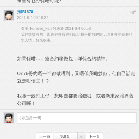
事會有乜野係唔可能?
拖肥1878
#
40
2021-6-4 09:19:27
引用:
Forever_Fan 發表於 2021-6-4 00:53
我好懷疑有無，因為好多報導都係話和平提前解約，球會可能做個順
水人情，好來好去 ...
如果係咁……簽合約嚟做乜，咩係合約精神。
On76份約嘅一半都做唔到，又唔係我哋炒佢，佢自己話走
就走咁便宜！？
我哋一般打工仔，想即走都要賠錢啦，或者新東家賠畀舊
公司囉！
上一頁
第8頁
下一頁