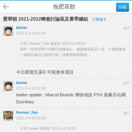
拖肥茶館
回復
愛華頓 2021-2022轉會討論區及賽季總結
只看樓主
barker
#
36
2021-6-4 03:47:04
引用:
Forever_Fan 發表於 2021-6-4 00:57
我對一些所謂潛力領隊已經無信心，個個都係曇花一現，十個最後有
一個穩定成功已經很不錯，仲要咁啱俾我地 ...
今日星期五晏D 可能會有眉目
barker
#
37
2021-6-4 05:20:36
twitter update : Marcel Brands 傳快傾掂 PSV 燕豪芬右閘
Dumfries
Forever_Fan
#
38
2021-6-4 08:06:59
引用:
barker 發表於 2021-6-4 05:20