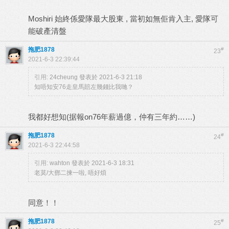
Moshiri 始終係愛隊最大股東 , 當初如無佢肯入主, 愛隊可
能破產清盤
拖肥1878
#
23
2021-6-3 22:39:44
引用:
24cheung 發表於 2021-6-3 21:18
知唔知安76走皇馬賠左幾錢比我哋？
我都好想知(据報on76年薪過億，仲有三年約……)
拖肥1878
#
24
2021-6-3 22:44:58
引用:
wahton 發表於 2021-6-3 18:31
老莫/大鄧二揀一啦, 唔好煩
同意！！
拖肥1878
#
25