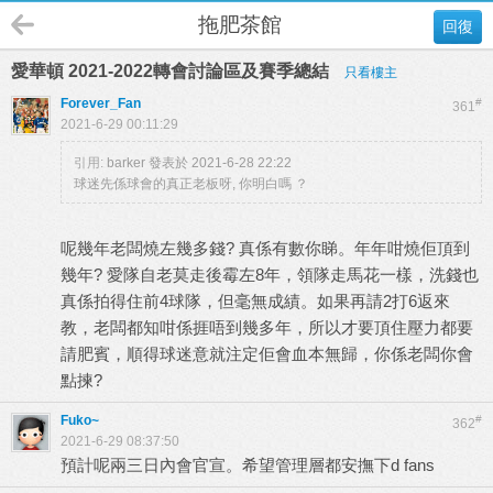
拖肥茶館
回復
愛華頓 2021-2022轉會討論區及賽季總結
只看樓主
Forever_Fan
#
361
2021-6-29 00:11:29
引用:
barker 發表於 2021-6-28 22:22
球迷先係球會的真正老板呀, 你明白嗎 ？
呢幾年老闆燒左幾多錢? 真係有數你睇。年年咁燒佢頂到
幾年? 愛隊自老莫走後霉左8年，領隊走馬花一樣，洗錢也
真係拍得住前4球隊，但毫無成績。如果再請2打6返來
教，老闆都知咁係捱唔到幾多年，所以才要頂住壓力都要
請肥賓，順得球迷意就注定佢會血本無歸，你係老闆你會
點揀?
Fuko~
#
362
2021-6-29 08:37:50
預計呢兩三日內會官宣。希望管理層都安撫下d fans