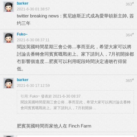
barker
#
363
2021-6-30 01:38:57
twitter breaking news : 賓尼廸斯正式成為愛華頓新主帥, 簽
约三年
Fuko~
#
364
2021-6-30 08:37:11
聞說英國時間星期三會公佈…事而至此，希望大家可以將
討論去番轉會同賓賓嘅戰術上。家下請到人，7月初開操都
冇影響個進度…肥賓可以利用呢段時間決定邊啲冇得留
低。
barker
#
365
2021-6-30 17:12:59
引用:
Fuko~ 發表於 2021-6-30 08:37
聞說英國時間星期三會公佈…事而至此，希望大家可以將討論去番轉
會同賓賓嘅戰術上。家下請到人，7月初開操 ...
肥賓英國時間而家他人在 Finch Farm