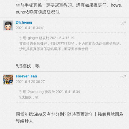
坐前半板真係一定要冠軍教頭。講真如果搵馬仔、howe、
nuno依啲真係護級都似
24cheung
#
58
2021-6-4 18:34:41
引用:
ginger 發表於 2021-6-4 16:19
其實換邊個教都好，都預左冇咩期望，不過肥賓真係點都接受唔到。
沙利其實真係算係唔錯選擇，而家要有機會穩 ...
9成樓奴，唉
Forever_Fan
#
59
2021-6-4 20:36:27
引用:
24cheung 發表於 2021-6-4 18:34
9成樓奴，唉
同當年搵Silva又有乜分別? 隨時重覆當年十幾個月就因為
護級炒人