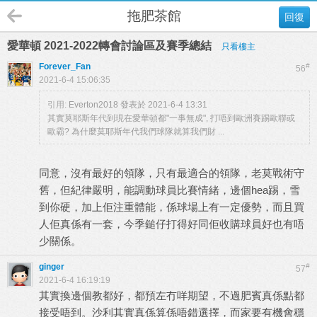
拖肥茶館
回復
愛華頓 2021-2022轉會討論區及賽季總結
只看樓主
Forever_Fan
#
56
2021-6-4 15:06:35
引用:
Everton2018 發表於 2021-6-4 13:31
其實莫耶斯年代到現在愛華頓都"一事無成", 打唔到歐洲賽踢歐聯或
歐霸? 為什麼莫耶斯年代我們球隊就算我們財 ...
同意，沒有最好的領隊，只有最適合的領隊，老莫戰術守
舊，但紀律嚴明，能調動球員比賽情緒，邊個hea踢，雪
到你硬，加上佢注重體能，係球場上有一定優勢，而且買
人佢真係有一套，今季鎚仔打得好同佢收購球員好也有唔
少關係。
ginger
#
57
2021-6-4 16:19:19
其實換邊個教都好，都預左冇咩期望，不過肥賓真係點都
接受唔到。沙利其實真係算係唔錯選擇，而家要有機會穩