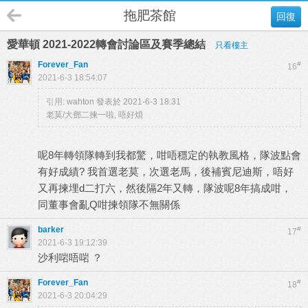
拖肥茶館
回復
愛華頓 2021-2022轉會討論區及賽季總結
只看樓主
Forever_Fan
#
16
2021-6-3 18:54:07
引用:
wahton 發表於 2021-6-3 18:31
老莫/大鄧二揀一啦, 唔好煩
呢8年轉領隊轉到我都驚，咁唔穩定的執教風格，隊波點會
有好成績? 我首選老莫，次選老馬，後補賓尼迪斯，唔好
又再揀埋d二打六，然後隔2年又轉，隊波呢8年搞成咁，
同董事會亂Q咁揀領隊不無關係
barker
#
17
2021-6-3 19:12:39
沙利啱唔啱 ？
Forever_Fan
#
18
2021-6-3 20:04:29