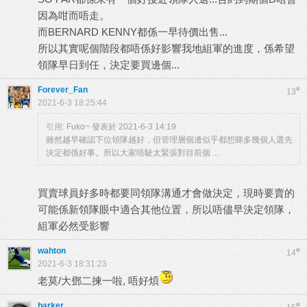
因為咁而唔走。
而BERNARD KENNY都係一早待價出售...
所以其實呢個階段都唔係好影響我地組軍的進度，係希望
領隊早日到任，決定要買邊個...
Forever_Fan
#
13
2021-6-3 18:25:44
引用:
Fuko~ 發表於 2021-6-3 14:19
雖然越早確認下位領隊越好，但管理層個邊似乎都想睇多幾個人選先
決定都係好事。所以大家唔駛太緊張對目前個 ...
買賣球員好多時都要同領隊溝通才會做決定，現時要賣的
可能係新領隊眼中適合其他位置，所以唔儘早決定領隊，
組軍必然受影響
wahton
#
14
2021-6-3 18:31:23
老莫/大鄧二揀一啦, 唔好煩
barker
#