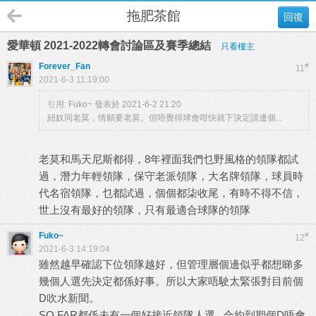
拖肥茶館
回復
愛華頓 2021-2022轉會討論區及賽季總結
只看樓主
Forever_Fan
#
11
2021-6-3 11:19:00
引用:
Fuko~ 發表於 2021-6-2 21:20
紐奴同老莫，情願要老莫。但唔覺得球會咁快就下決定請邊個...
老莫和馬天尼斯都得，8年裡面我們乜野風格的領隊都試
過，潛力年輕領隊，保守老派領隊，大名牌領隊，球員時
代名宿領隊，乜都試過，個個都柒收尾，有時不得不信，
世上沒有最好的領隊，只有最適合球隊的領隊
Fuko~
#
12
2021-6-3 14:19:04
雖然越早確認下位領隊越好，但管理層個邊似乎都想睇多
幾個人選先決定都係好事。所以大家唔駛太緊張對目前個
D吹水新聞。
SO FAR都係未有一個好接近領隊人選...合約到期個D唔會