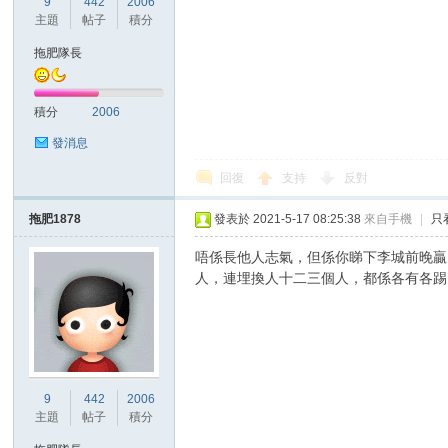
9
442
2006
華
主題
帖子
積分
拖肥隊長
積分
2006
發消息
回復
支持
反對
頓
拖肥1878
發表於 2021-5-17 08:25:38
來自手機
|
只
唔係長他人志氣，但係你睇下李城前晚贏FA
人，連埋換人十二三個人，都係各有各踢
9
442
2006
迷
主題
帖子
積分