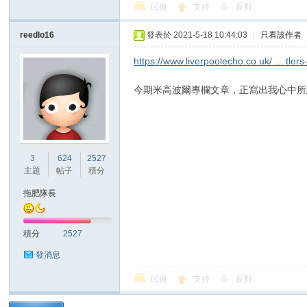
回復
支持
反對
reedlo16
發表於 2021-5-18 10:44:03
|
只看該作者
https://www.liverpoolecho.co.uk/ ... tle
今期米高波爾專欄文章，正寫出我心中所
3
624
2527
主題
帖子
積分
拖肥隊長
積分
2527
發消息
回復
支持
反對