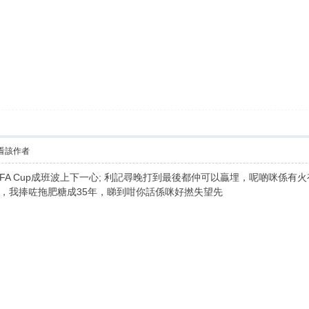
看該作者
 Cup成班波上下一心; 利記尋晚打到最後都仲可以贏埋，呢啲咪係有火有h
，我捧咗拖肥糖成35年，睇到咁你話係咪好撚失望先