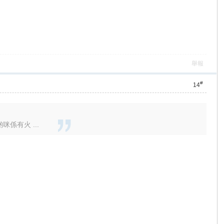
舉報
#
14
係有火 ...