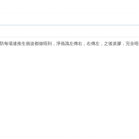
防每場連推生個波都做唔到，淨係識左傳右，右傳左，之後派膠，完全唔