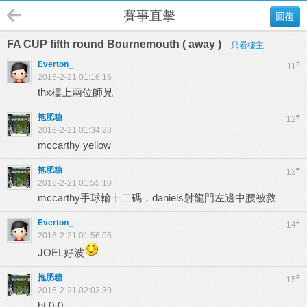
賽事直擊
回復
FA CUP fifth round Bournemouth ( away )
只看樓主
Everton_
#
11
2016-2-21 01:16:16
thx樓上兩位師兄
拖肥糖
#
12
2016-2-21 01:34:28
mccarthy yellow
拖肥糖
#
13
2016-2-21 01:55:10
mccarthy手球輸十二碼，daniels射龍門左邊中腰被救
Everton_
#
14
2016-2-21 01:56:05
JOEL好波
拖肥糖
#
15
2016-2-21 02:03:39
ht 0-0