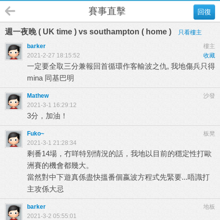
賽事直擊
回復
週一夜晚 ( UK time ) vs southampton ( home )
只看樓主
barker
樓主
2021-2-27 18:15:52
收藏
一定要全取三分兼報回首循環作客輸波之仇, 我地傷兵只得
mina 同基巴明
Mathew
沙發
2021-3-1 16:29:12
3分，加油！
Fuko~
板凳
2021-3-1 21:28:34
剩番14場，冇咩特別情況的話，我地以目前的穩定性打歐
洲賽的機會都幾大。
當然對中下遊真係盡快搵番個嬴波方程式先緊要...唔識打
主攻係大忌
barker
地板
2021-3-2 05:55:01