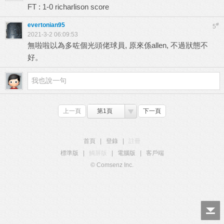
FT : 1-0 richarlison score
evertonian95
#
5
2021-3-2 06:09:53
無啦啦以為多咗個光頭佬球員, 原來係allen, 不過狀態不
好。
上一頁
第1頁
下一頁
首頁
|
登錄
|
註冊
標準版
|
觸屏版
|
電腦版
|
客戶端
© Comsenz Inc.