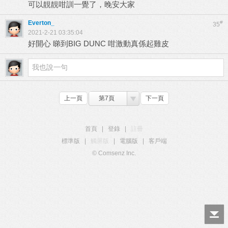
可以靚靚咁訓一覺了，晚安大家
Everton_
#
35
2021-2-21 03:35:04
好開心 睇到BIG DUNC 咁激動真係起雞皮
上一頁
第7頁
下一頁
首頁
|
登錄
|
註冊
標準版
|
觸屏版
|
電腦版
|
客戶端
© Comsenz Inc.