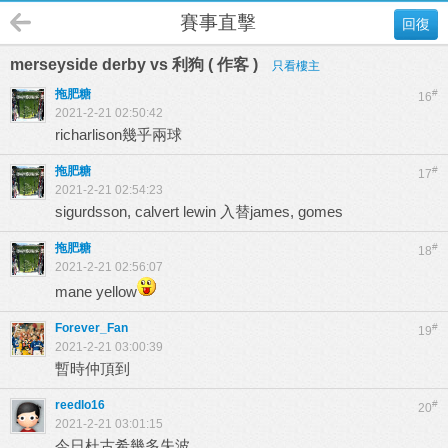
賽事直擊
回復
merseyside derby vs 利狗 ( 作客 )
只看樓主
拖肥糖
#
16
2021-2-21 02:50:42
richarlison幾乎兩球
拖肥糖
#
17
2021-2-21 02:54:23
sigurdsson, calvert lewin 入替james, gomes
拖肥糖
#
18
2021-2-21 02:56:07
mane yellow
Forever_Fan
#
19
2021-2-21 03:00:39
暫時仲頂到
reedlo16
#
20
2021-2-21 03:01:15
今日杜古希幾多失波…