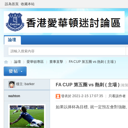
設為首頁
收藏本站
論壇
論壇
愛華頓專區
賽事直擊
FA CUP 第五圈 vs 熱刺 ( 主場 )
樓主:
barker
FA CUP 第五圈 vs 熱刺 ( 主場 )
[複
香
»
›
›
›
wahton
發表於 2021-2-15 17:07:35
|
只看該作者
如果以捧杯為目標, 就一定預左會對強敵,