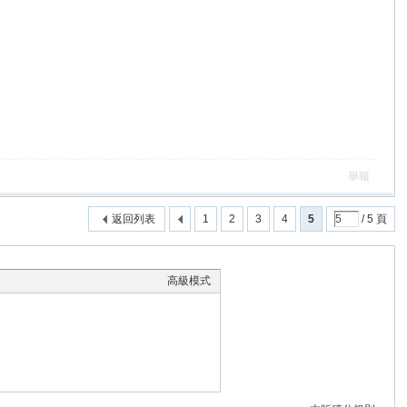
舉報
返回列表
1
2
3
4
5
/ 5 頁
高級模式