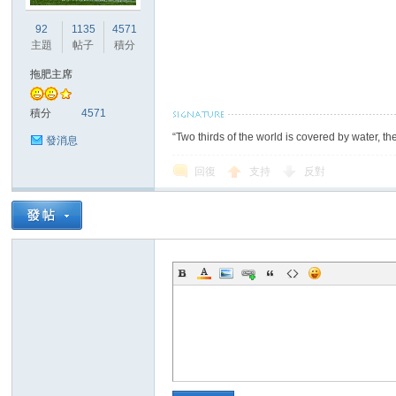
92
1135
4571
主題
帖子
積分
港
拖肥主席
積分
4571
“Two thirds of the world is covered by water, th
發消息
回復
支持
反對
愛