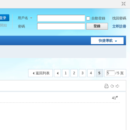
用戶名
自動登錄
找回密碼
開始
登錄
密碼
立即註冊
快捷導航
返回列表
1
2
3
4
5
/ 5 頁
#
41