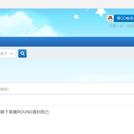
只需一步，快速
帖子
搜
索
製鏈接]
 睇下第幾ROUND遇到而已