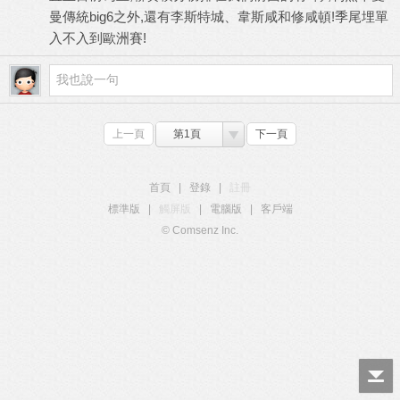
曼傳統big6之外,還有李斯特城、韋斯咸和修咸頓!季尾埋單
入不入到歐洲賽!
上一頁
第1頁
下一頁
首頁
|
登錄
|
註冊
標準版
|
觸屏版
|
電腦版
|
客戶端
© Comsenz Inc.