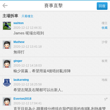
賽事直擊
回復
主場拆車
只看樓主
wahton
樓主
2020-12-12 12:44:31
收藏
James 呢場出唔到
Mathew
沙發
2020-12-12 13:41:18
無得打
ginger
板凳
2020-12-12 14:16:03
輸少當嬴，希望用返4後唔好亂排陣
laukarwing
地板
2020-12-12 16:25:58
希望左閘及右閘都可以出新人。
Everton2018
#
5
2020-12-12 17:04:41
直至目前為止,聯賽積分榜排在我們前面的有8隊,利熱車雙