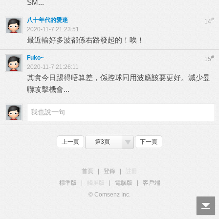
SM...
八十年代的愛迷
#
14
2020-11-7 21:23:51
最近輸好多波都係右路發起的！唉！
Fuko~
#
15
2020-11-7 21:26:11
其實今日踢得唔算差，係控球同用波應該要更好。減少曼
聯攻擊機會...
上一頁
第3頁
下一頁
首頁
|
登錄
|
註冊
標準版
|
觸屏版
|
電腦版
|
客戶端
© Comsenz Inc.