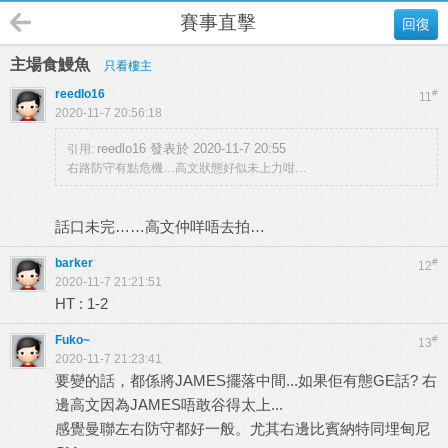
賽事直擊
回復
主場食鰻魚
只看樓主
reedlo16
#
11
2020-11-7 20:56:18
reedlo16 發表於 2020-11-7 20:55
引用:
右路防守有點危機…高文狀態好似未上力咁…
話口未完……高文仲咩唔去拍…
barker
#
12
2020-11-7 21:21:51
HT : 1-2
Fuko~
#
13
2020-11-7 21:23:41
要變的話，都係將JAMES擺落中間...如果佢有態GE話? 右
邊高文因為JAMES唔敢谷得太上...
感覺曼聯左右防守都好一般。尤其右邊比賓納特同埋甸尼