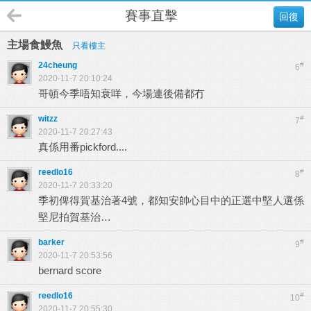
賽事直擊
回復
主場食鰻魚
只看樓主
24cheung
#
6
2020-11-7 20:10:24
哥頓今季唔知衰咩，今場連後備都冇
witzz
#
7
2020-11-7 20:27:43
真係用番pickford....
reedlo16
#
8
2020-11-7 20:33:20
季初俾得賀基治著4號，都知安帥心目中的正選中堅人選係
堅尼拍賀基治…
barker
#
9
2020-11-7 20:53:56
bernard score
reedlo16
#
10
2020-11-7 20:55:30