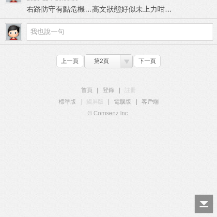
右路防守有點危機…高文狀態好似未上力咁…
上一頁
第2頁
下一頁
首頁
|
登錄
|
註冊
標準版
|
觸屏版
|
電腦版
|
客戶端
© Comsenz Inc.