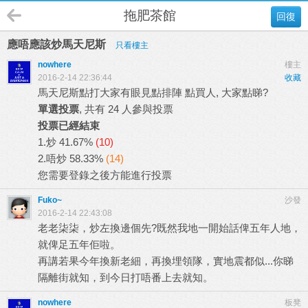
拖肥茶館
回復
應唔應該炒馬天尼斯
只看樓主
nowhere
樓主
2016-2-14 22:36:44
收藏
馬天尼斯點打大家有眼見點排陣 點買人, 大家點睇?
單選投票
, 共有 24 人參與投票
投票已經結束
1.炒
41.67%
(10)
2.唔炒
58.33%
(14)
您需要
登錄
之後方能進行投票
Fuko~
沙發
2016-2-14 22:43:08
老老柒柒，炒左換邊個先?既然我地一開始話俾五年人地，
就俾足五年佢啦。
再講若果今年換新老細，再換埋領隊，實地震都似...你睇
隔離街就知，到今日打唔番上去就知。
nowhere
板凳