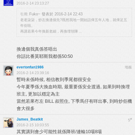
2016-2-14 23:13:27
Fuko~ 發表於 2016-2-14 22:43
引用:
老老柒柒，炒左換邊個先?既然我地一開始話俾五年人地，就俾足五
年佢啦。
再講若果今年換新老細，再換埋領隊 ...
換邊個我真係答唔出
你話比番莫耶斯我都係50:50
evertonfan1986
地板
2016-2-14 23:39:16
暫時未係時候, 相信教到季尾都很安全
今年夏季係大換血時期, 最重要係安全渡過, 如果到時換埋
班主, 更加以穩定為主
當然若果冇左 BILL 叔照住, 下季馬仔有咩出事, 到時炒佢機
會大很多
James_Beatkit
#
5
2016-2-15 10:03:55
其實講到會少可能性就係降班/連輸10場8場