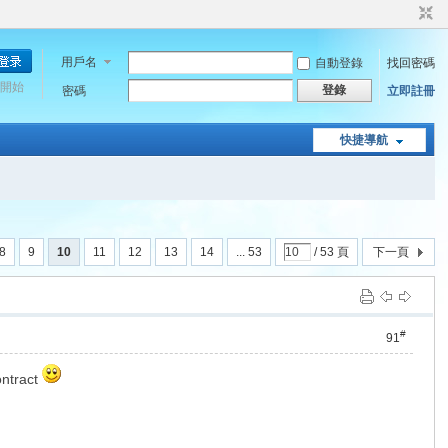
用戶名
自動登錄
找回密碼
開始
登錄
密碼
立即註冊
快捷導航
8
9
10
11
12
13
14
... 53
/ 53 頁
下一頁
#
91
ontract