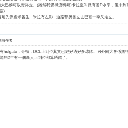
爾都有話大巴黎可以賣得走。(雖然我覺得流料黎)卡拉臣叫做有番D水準，但未
強)
耐先係國米番生...米拉冇左影...迪路菲奧番左去巴塞一季又走左。
看該作者
holgate，哥頓，DCL上到位其實已經好過好多球隊。另外同大會
能夠2年有一個新人上到位都算唔錯了。