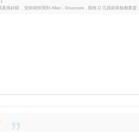
11
錯 , 安帥就快買到 Allan , Doucoure , 我地 D 冗員就算蝕都要盡 ..
1