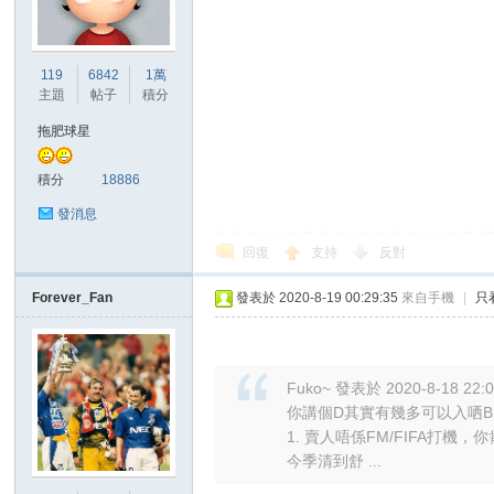
港
119
6842
1萬
主題
帖子
積分
拖肥球星
積分
18886
發消息
回復
支持
反對
愛
Forever_Fan
發表於 2020-8-19 00:29:35
來自手機
|
只
Fuko~ 發表於 2020-8-18 22:
你講個D其實有幾多可以入哂BR
1. 賣人唔係FM/FIFA打機
今季清到舒 ...