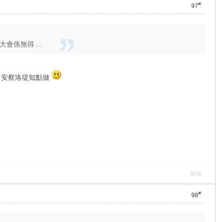
#
97
係無得 ...
走 , 安察洛堤知點做
舉報
#
98