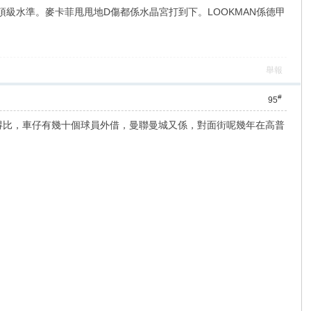
到頂級水準。麥卡菲甩甩地D傷都係水晶宮打到下。LOOKMAN係德甲
舉報
#
95
係無得比，車仔有幾十個球員外借，曼聯曼城又係，對面街呢幾年在高普