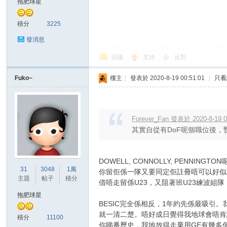
拖肥球星
積分
3225
發消息
回復
支持
反對
Fuko~
樓主
|
發表於 2020-8-19 00:51:01
|
只看
討
Forever_Fan 發表於 2020-8-19 0
其實自從有DoF呢個職位後，
DOWELL, CONNOLLY, PENN
31
3048
1萬
你留佢係一隊又要同定佢註冊唔可以好似
主題
帖子
積分
論
借唔走留係U23，又阻著班U23練波組
拖肥球星
BESIC完全係相反，1年約先係最吸引
就一清二楚。唔好成日覺得我地球會唔肯
積分
11100
你睇番歷史，我地放得走棄用GE有幾多個