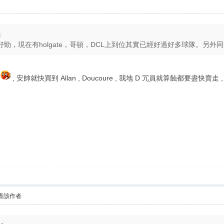
5
，現在有holgate，哥頓，DCL上到位其實已經好過好多球隊。另外同大會
錯
, 安帥就快買到 Allan , Doucoure , 我地 D 冗員就算蝕都要盡快賣
看該作者