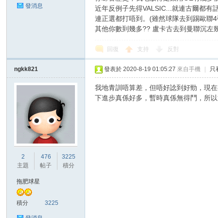
發消息
近年反例子先得VALSIC...就連古
連正選都打唔到。(雖然球隊去到踢歐聯4
其他你數到幾多?? 盧卡古去到曼聯沉左幾
回復
支持
反對
區
ngkk821
發表於 2020-8-19 01:05:27
來自手機
|
只
我地青訓唔算差，但唔好諗到好勁，現在有
下進步真係好多，暫時真係無得鬥，所以
2
476
3225
主題
帖子
積分
拖肥球星
積分
3225