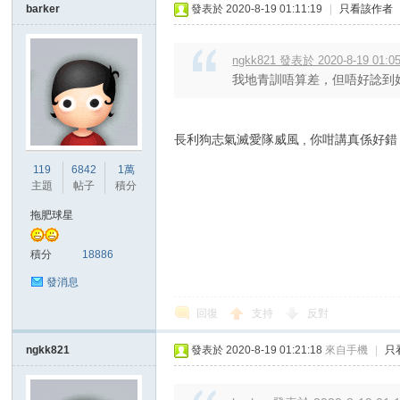
barker
發表於 2020-8-19 01:11:19
|
只看該作者
ngkk821 發表於 2020-8-19 01:0
我地青訓唔算差，但唔好諗到好勁
長利狗志氣滅愛隊威風 , 你咁講真係好
119
6842
1萬
主題
帖子
積分
拖肥球星
積分
18886
發消息
回復
支持
反對
ngkk821
發表於 2020-8-19 01:21:18
來自手機
|
只