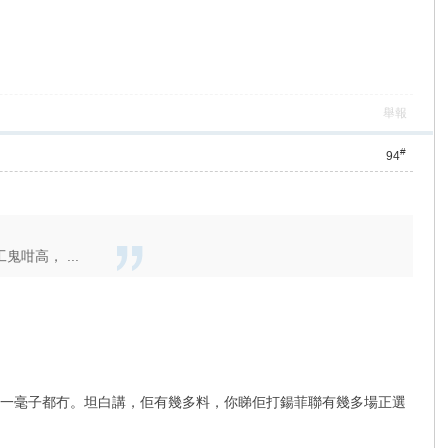
舉報
#
94
咁高， ...
賣，連一毫子都冇。坦白講，佢有幾多料，你睇佢打鍚菲聯有幾多場正選