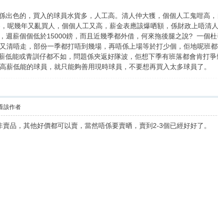
個係出色的，買入的球員水貨多，人工高。清人仲大獲，個個人工鬼咁高，
，呢幾年又亂買人，個個人工又高，薪金表應該爆哂額，係財政上唔清人就唔應
低，週薪個個低於15000鎊，而且近幾季都外借，何來拖後腿之說? 一個杜辛
又清唔走，部份一季都打唔到幾場，再唔係上場等於打少個，佢地呢班都拖
班高薪低能或青訓仔都不如，問題係夾返好隊波，佢想下季有班落都會肯打
高薪低能的球員，就只能夠善用現時球員，不要想再買入太多球員了。
看該作者
L係非賣品，其他好價都可以賣，當然唔係要賣晒，賣到2-3個已經好好了。