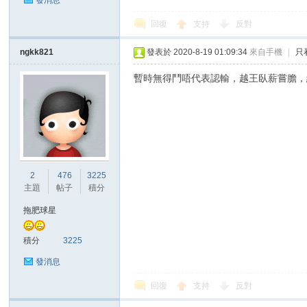
發消息
回復
支持
反對
ngkk821
發表於 2020-8-19 01:09:34
來自手機
|
只
暫時無得鬥唔代表認輸，越王臥薪嘗膽，
2
476
3225
主題
帖子
積分
拖肥球星
積分
3225
發消息
回復
支持
反對