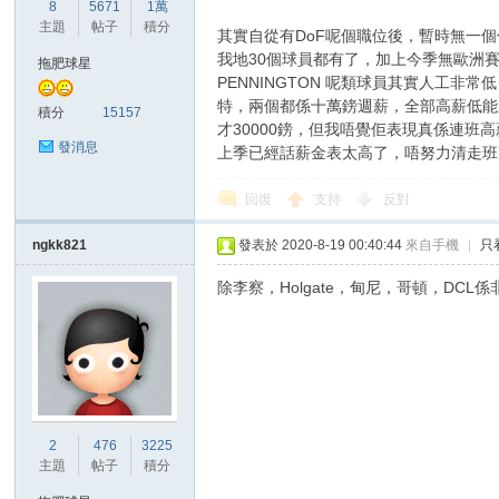
華
8
5671
1萬
主題
帖子
積分
其實自從有DoF呢個職位後，暫時無一
我地30個球員都有了，加上今季無歐洲賽
拖肥球星
PENNINGTON 呢類球員其實人工非常
特，兩個都係十萬鎊週薪，全部高薪低能
積分
15157
才30000鎊，但我唔覺佢表現真係連
發消息
上季已經話薪金表太高了，唔努力清走班
回復
支持
反對
頓
ngkk821
發表於 2020-8-19 00:40:44
來自手機
|
只
除李察，Holgate，甸尼，哥頓，DC
2
476
3225
迷
主題
帖子
積分