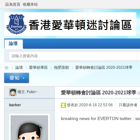
設為首頁
收藏本站
論壇
論壇
愛華頓專區
拖肥茶館
愛華頓轉會討論區 2020-2021球季
樓主:
Fuko~
愛華頓轉會討論區 2020-2021球季
香
»
›
›
›
barker
發表於 2020-8-18 22:52:06
|
只看該作者
breaking news for EVERTON twitter : wa