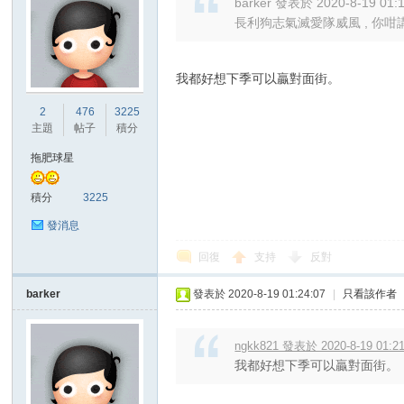
barker 發表於 2020-8-19 01:
長利狗志氣滅愛隊威風 , 你咁講真係好
我都好想下季可以贏對面街。
2
476
3225
主題
帖子
積分
拖肥球星
積分
3225
發消息
回復
支持
反對
barker
發表於 2020-8-19 01:24:07
|
只看該作者
ngkk821 發表於 2020-8-19 01:2
我都好想下季可以贏對面街。