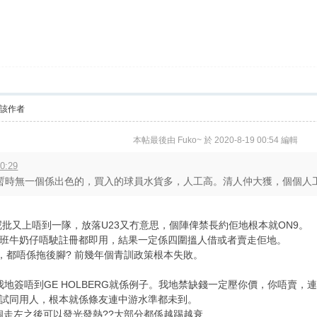
該作者
本帖最後由 Fuko~ 於 2020-8-19 00:54 編輯
0:29
暫時無一個係出色的，買入的球員水貨多，人工高。清人仲大獲，個個人工鬼
INGTON呢批又上唔到一隊，放落U23又冇意思，個陣俾禁長約佢地根本就ON9。
班牛奶仔唔駛註冊都即用，結果一定係四圍搵人借或者賣走佢地。
隊，都唔係拖後腳? 前幾年個青訓政策根本失敗。
。我地簽唔到GE HOLBERG就係例子。我地禁缺錢一定壓你價，你唔
試同用人，根本就係條友連中游水準都未到。
走左之後可以發光發熱??大部分都係越踢越衰...