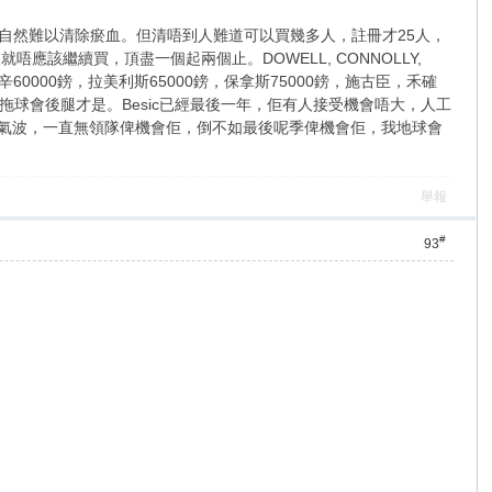
自然難以清除瘀血。但清唔到人難道可以買幾多人，註冊才25人，
該繼續買，頂盡一個起兩個止。DOWELL, CONNOLLY,
60000鎊，拉美利斯65000鎊，保拿斯75000鎊，施古臣，禾確
球會後腿才是。Besic已經最後一年，佢有人接受機會唔大，人工
爭氣波，一直無領隊俾機會佢，倒不如最後呢季俾機會佢，我地球會
舉報
#
93