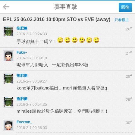
賽事直擊
回復
EPL 25 06.02.2016 10:00pm STO vs EVE (away)
只看樓主
拖肥糖
#
26
2016-2-7 00:24:33
手球都無十二碼？！
Fuko~
#
27
2016-2-7 00:39:19
呢球單刀都唔入...干尼都係出年88啦...
拖肥糖
#
28
2016-2-7 00:39:27
kone單刀butland擋出…mori 頭鎚無人看管撻q
拖肥糖
#
29
2016-2-7 00:54:35
miralles屌你老母你係咪死架，空門唔起腳？！
Everton_
#
30
2016-2-7 00:58:03