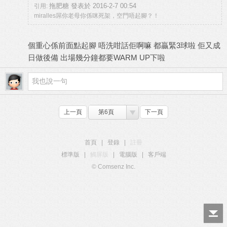
拖肥糖 發表於 2016-2-7 00:54
引用:
miralles屌你老母你係咪死架，空門唔起腳？！
個重心係前面點起腳 唔洗咁話佢啊嘛 都贏緊3球啦 佢又成
日做後備 出場幾分鐘都要WARM UP下啦
上一頁
第6頁
下一頁
首頁
|
登錄
|
註冊
標準版
|
觸屏版
|
電腦版
|
客戶端
© Comsenz Inc.