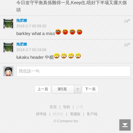
今日攻守平衡真係難得一見,Keep住,唔好下半場又擺大個
頭
拖肥糖
#
24
2016-2-7 00:09:30
barkley what a miss
拖肥糖
#
25
2016-2-7 00:19:08
lukaku header 中楣
上一頁
第5頁
下一頁
首頁
|
登錄
|
註冊
標準版
|
觸屏版
|
電腦版
|
客戶端
© Comsenz Inc.