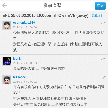
賽事直擊
回復
EPL 25 06.02.2016 10:00pm STO vs EVE (away)
只看樓主
evertonfan1986
#
21
2016-2-6 23:57:52
今日明顯搵人睇實肥沙, 減少佢出波, 可以大量減低後防壓
力
對面又冇左2個正選中堅, 多左派膠, 我地把握到就可以入
波
leonkit
#
22
2016-2-7 00:03:11
真係唔好大意 三球好快失番轉頭
tezsonee
#
23
2016-2-7 00:05:16
作客表現真係好D,成隊波縮後防守,今日連翼都番到後同閘
協防,
打反擊就入,根本我地最勁就係打快速反擊個下
失第3球對面條防線壓到上半場後面猜波就出事