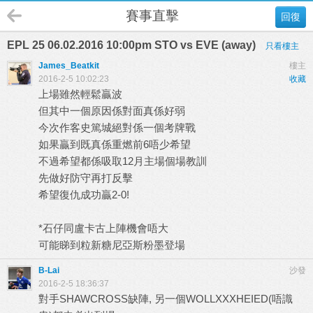
賽事直擊
回復
EPL 25 06.02.2016 10:00pm STO vs EVE (away)
只看樓主
James_Beatkit
樓主
2016-2-5 10:02:23
收藏
上場雖然輕鬆贏波
但其中一個原因係對面真係好弱
今次作客史篤城絕對係一個考牌戰
如果贏到既真係重燃前6唔少希望
不過希望都係吸取12月主場個場教訓
先做好防守再打反擊
希望復仇成功贏2-0!
*石仔同盧卡古上陣機會唔大
可能睇到粒新糖尼亞斯粉墨登場
B-Lai
沙發
2016-2-5 18:36:37
對手SHAWCROSS缺陣, 另一個WOLLXXXHEIED(唔識