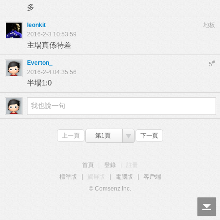
多
leonkit
地板
2016-2-3 10:53:59
主場真係特差
Everton_
#
5
2016-2-4 04:35:56
半場1:0
上一頁
第1頁
下一頁
首頁
|
登錄
|
註冊
標準版
|
觸屏版
|
電腦版
|
客戶端
© Comsenz Inc.