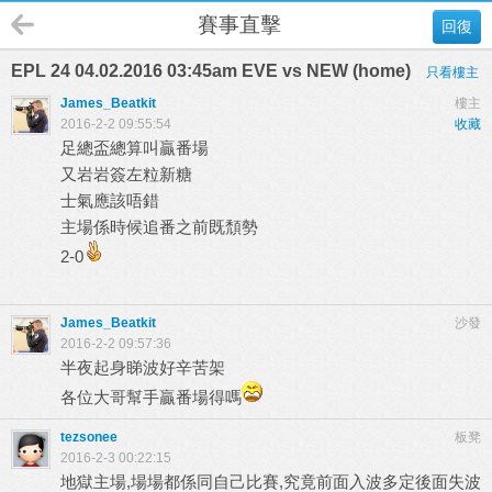
賽事直擊
回復
EPL 24 04.02.2016 03:45am EVE vs NEW (home)
只看樓主
James_Beatkit
樓主
2016-2-2 09:55:54
收藏
足總盃總算叫贏番場
又岩岩簽左粒新糖
士氣應該唔錯
主場係時候追番之前既頹勢
2-0
James_Beatkit
沙發
2016-2-2 09:57:36
半夜起身睇波好辛苦架
各位大哥幫手贏番場得嗎
tezsonee
板凳
2016-2-3 00:22:15
地獄主場,場場都係同自己比賽,究竟前面入波多定後面失波