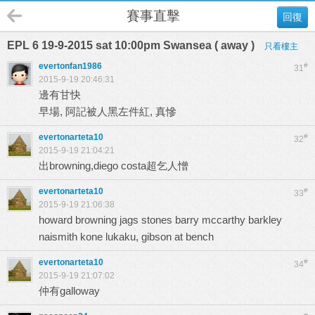
賽事直擊
回復
EPL 6 19-9-2015 sat 10:00pm Swansea ( away )
只看樓主
evertonfan1986
#
31
2015-9-19 20:46:31
邊有甘快
早場, 阿記被人黑左件紅, 真慘
evertonarteta10
#
32
2015-9-19 21:04:21
出browning,diego costa超乞人憎
evertonarteta10
#
33
2015-9-19 21:06:38
howard browning jags stones barry mccarthy barkley
naismith kone lukaku, gibson at bench
evertonarteta10
#
34
2015-9-19 21:07:02
仲有galloway