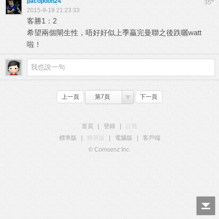
pacopoon24
#
35
2015-9-19 21:23:33
客勝1：2
希望兩個閘生性，唔好好似上季贏完曼聯之後跌曬watt
啦！
上一頁
第7頁
下一頁
首頁
|
登錄
|
註冊
標準版
|
觸屏版
|
電腦版
|
客戶端
© Comsenz Inc.