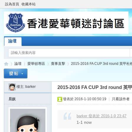
設為首頁
收藏本站
論壇
論壇
愛華頓專區
賽事直擊
2015-2016 FA CUP 3rd round 英甲杜根
樓主:
barker
2015-2016 FA CUP 3rd round 英
香
»
›
›
›
旦奴
發表於 2016-1-10 00:50:19
|
只看該作者
barker 發表於 2016-1-9 23:47
1-1 now