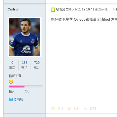
Carlson
發表於 2016-1-11 12:16:41
來自手機
|
只
馬仔教呢幾季 Oviedo都幾萬金油fee
0
188
730
主題
帖子
積分
拖肥正選
積分
730
發消息
回復
支持
反對