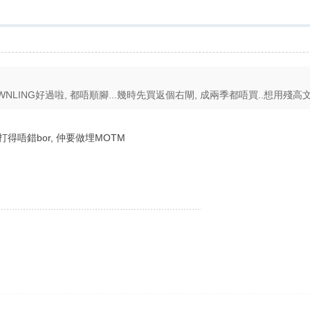
ROWNLING好過啦, 都唔順腳...幾時先買返個右閘, 成兩季都唔買..想用殘高文咩?
打得唔錯bor, 仲要做埋MOTM