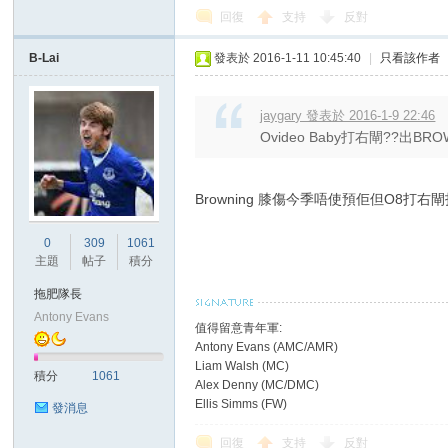
回復
支持
反對
B-Lai
發表於 2016-1-11 10:45:40
|
只看該作者
區
jaygary 發表於 2016-1-9 22:46
Ovideo Baby打右閘??出B
Browning 膝傷今季唔使預佢但O8打右閘
0
309
1061
主題
帖子
積分
拖肥隊長
Antony Evans
值得留意青年軍:
Antony Evans (AMC/AMR)
Liam Walsh (MC)
積分
1061
Alex Denny (MC/DMC)
Ellis Simms (FW)
發消息
回復
支持
反對