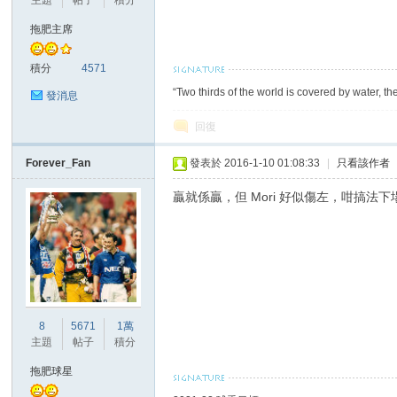
主題
帖子
積分
華
拖肥主席
積分
4571
“Two thirds of the world is covered by water, th
發消息
回復
Forever_Fan
發表於 2016-1-10 01:08:33
|
只看該作者
頓
贏就係贏，但 Mori 好似傷左，咁搞法
8
5671
1萬
主題
帖子
積分
迷
拖肥球星