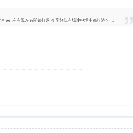
金油feel 左右翼左右閘都打過 今季好似有場連中場中都打過？ ...