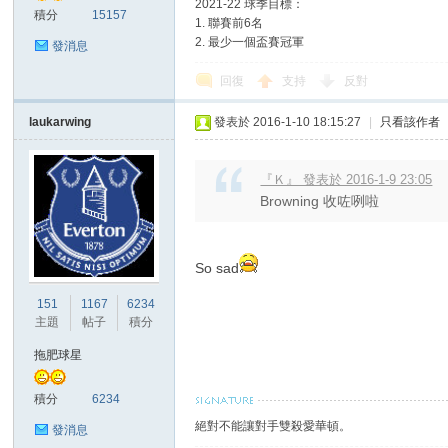
2021-22 球季目標：
積分
15157
1. 聯賽前6名
2. 最少一個盃賽冠軍
發消息
回復
支持
反對
laukarwing
發表於 2016-1-10 18:15:27
|
只看該作者
討
『Ｋ』 發表於 2016-1-9 23:05
Browning 收咗咧啦
So sad
151
1167
6234
主題
帖子
積分
拖肥球星
論
積分
6234
絕對不能讓對手雙殺愛華頓。
發消息