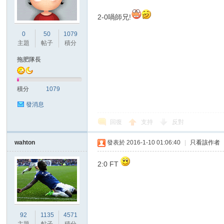
2-0喎師兄!
港
0
50
1079
主題
帖子
積分
拖肥隊長
積分
1079
發消息
回復
支持
反對
愛
wahton
發表於 2016-1-10 01:06:40
|
只看該作者
2:0 FT
92
1135
4571