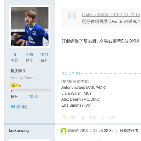
Carlson 發表於 2016-1-11 12:16
馬仔教呢幾季 Oviedo都幾萬
好似練過下隻右腳, 今場右腳斬D波OK喎
0
309
1061
主題
帖子
積分
拖肥隊長
Antony Evans
值得留意青年軍:
Antony Evans (AMC/AMR)
Liam Walsh (MC)
積分
1061
Alex Denny (MC/DMC)
Ellis Simms (FW)
發消息
回復
支持
反對
laukarwing
發表於 2016-1-12 23:02:39
|
只看該作者