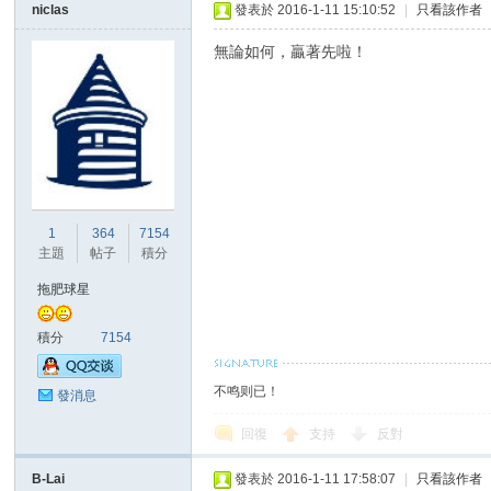
niclas
發表於 2016-1-11 15:10:52
|
只看該作者
無論如何，贏著先啦！
1
364
7154
主題
帖子
積分
拖肥球星
積分
7154
不鸣则已！
發消息
回復
支持
反對
B-Lai
發表於 2016-1-11 17:58:07
|
只看該作者