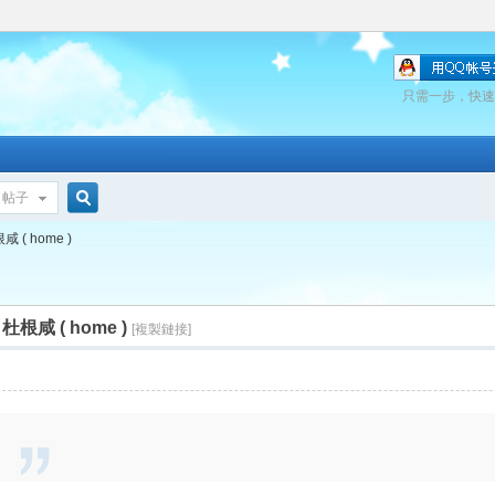
只需一步，快速
帖子
搜
咸 ( home )
索
甲杜根咸 ( home )
[複製鏈接]