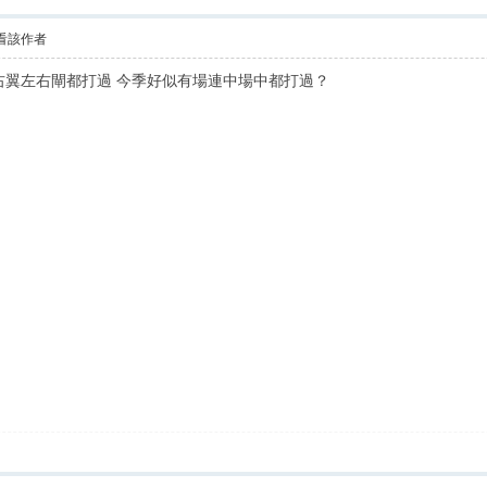
看該作者
l 左右翼左右閘都打過 今季好似有場連中場中都打過？