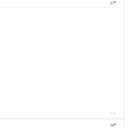
#
27
舉報
#
28