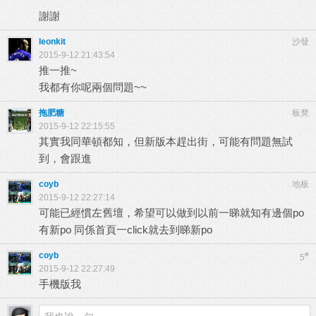
謝謝
leonkit
沙發
2015-9-12 21:43:54
推一推~
我都有你呢兩個問題~~
拖肥糖
板凳
2015-9-12 22:15:55
其實我同華頓都知，但新版本趕出街，可能有問題無試
到，會跟進
coyb
地板
2015-9-12 22:27:14
可能已經慣左舊壇，希望可以做到以前一睇就知有邊個po
有新po 同係首頁一click就去到睇新po
coyb
#
5
2015-9-12 22:27:49
手機版我