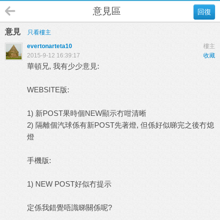
意見區
回復
意見
只看樓主
evertonarteta10
樓主
2015-9-12 16:39:17
收藏
華頓兄, 我有少少意見:
WEBSITE版:
1) 新POST果時個NEW顯示冇咁清晰
2) 隔離個汽球係有新POST先著燈, 但係好似睇完之後冇熄
燈
手機版:
1) NEW POST好似冇提示
定係我錯覺唔識睇關係呢?