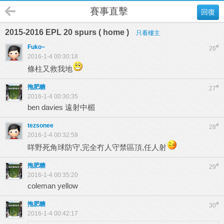
賽事直擊
回復
2015-2016 EPL 20 spurs ( home )
只看樓主
Fuko~
#
26
2016-1-4 00:30:18
條柱又救我地
拖肥糖
#
27
2016-1-4 00:30:35
ben davies 遠射中楣
tezsonee
#
28
2016-1-4 00:32:59
咩野死角球防守,完全冇人守禁區頂,任人射
拖肥糖
#
29
2016-1-4 00:35:20
coleman yellow
拖肥糖
#
30
2016-1-4 00:42:17