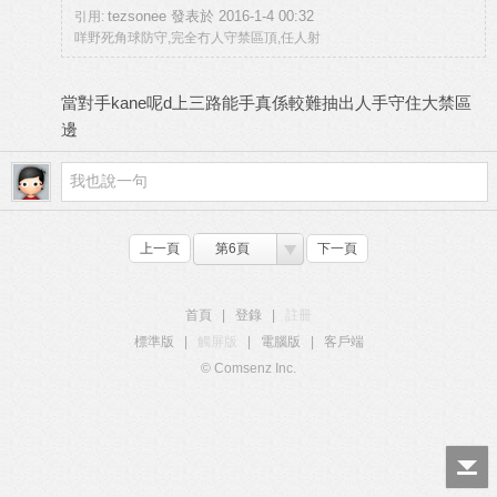
tezsonee 發表於 2016-1-4 00:32
引用:
咩野死角球防守,完全冇人守禁區頂,任人射
當對手kane呢d上三路能手真係較難抽出人手守住大禁區
邊
上一頁
第6頁
下一頁
首頁
|
登錄
|
註冊
標準版
|
觸屏版
|
電腦版
|
客戶端
© Comsenz Inc.