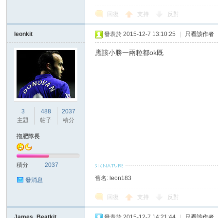
回復
支持
反對
leonkit
發表於 2015-12-7 13:10:25
|
只看該作者
應該小勝一兩粒都ok既
區
3
488
2037
主題
帖子
積分
拖肥隊長
積分
2037
舊名: leon183
發消息
回復
支持
反對
James_Beatkit
發表於 2015-12-7 14:21:44
|
只看該作者