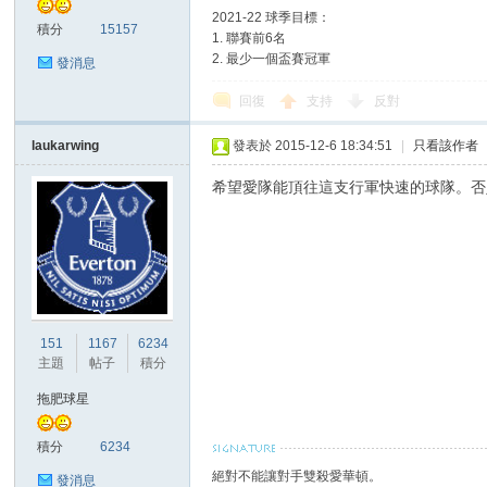
2021-22 球季目標：
積分
15157
1. 聯賽前6名
2. 最少一個盃賽冠軍
發消息
回復
支持
反對
laukarwing
發表於 2015-12-6 18:34:51
|
只看該作者
討
希望愛隊能頂往這支行軍快速的球隊。否
151
1167
6234
主題
帖子
積分
論
拖肥球星
積分
6234
絕對不能讓對手雙殺愛華頓。
發消息