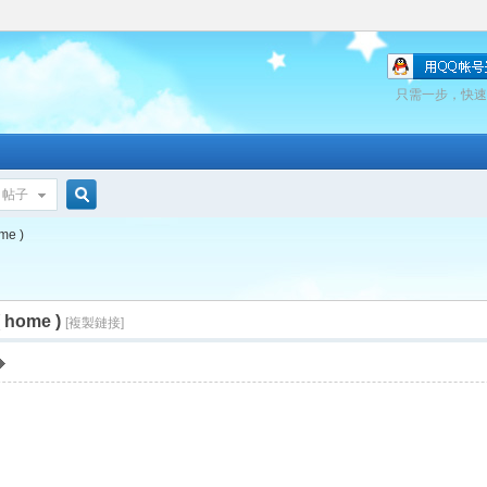
只需一步，快速
帖子
搜
me )
( home )
索
[複製鏈接]