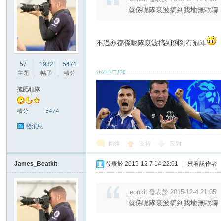
就係呢隊衰波搞到我地無歐聯 講
不過亦都係呢隊衰波搞到猁狗冇冠軍
57
1932
5474
主題
帖子
積分
拖肥領隊
積分
5474
發消息
回復
支持
反對
James_Beatkit
發表於 2015-12-7 14:22:01
|
只看該作者
leonkit 發表於 2015-12-4 21:05
就係呢隊衰波搞到我地無歐聯 講