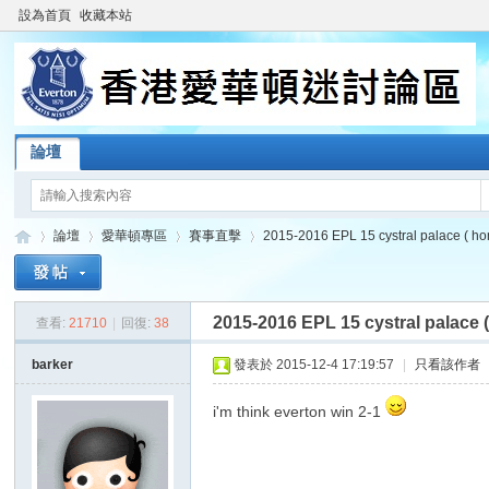
設為首頁
收藏本站
論壇
論壇
愛華頓專區
賽事直擊
2015-2016 EPL 15 cystral palace ( ho
2015-2016 EPL 15 cystral palace 
查看:
21710
|
回復:
38
香
»
›
›
›
barker
發表於 2015-12-4 17:19:57
|
只看該作者
i'm think everton win 2-1