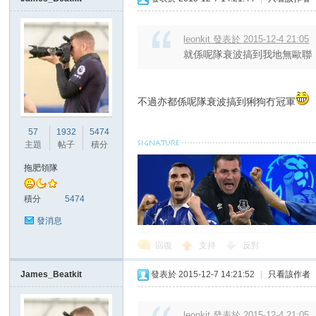
leonkit 發表於 2015-12-4 21:05
就係呢隊衰波搞到我地無歐聯 講
不過亦都係呢隊衰波搞到猁狗冇冠軍
57
1932
5474
主題
帖子
積分
拖肥領隊
積分
5474
發消息
回復
支持
反對
James_Beatkit
發表於 2015-12-7 14:21:52
|
只看該作者
leonkit 發表於 2015-12-4 21:05