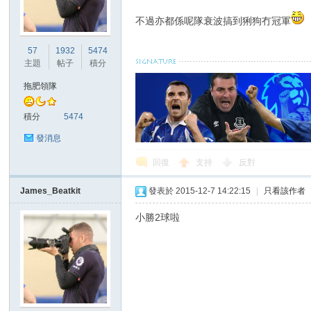
不過亦都係呢隊衰波搞到猁狗冇冠軍
57
1932
5474
主題
帖子
積分
拖肥領隊
積分
5474
發消息
回復
支持
反對
James_Beatkit
發表於 2015-12-7 14:22:15
|
只看該作者
小勝2球啦