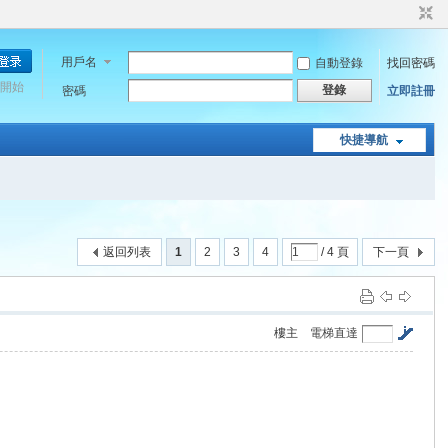
用戶名
自動登錄
找回密碼
開始
登錄
密碼
立即註冊
快捷導航
返回列表
1
2
3
4
/ 4 頁
下一頁
樓主
電梯直達