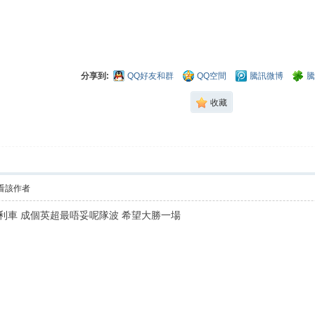
分享到:
QQ好友和群
QQ空間
騰訊微博
騰
收藏
看該作者
利車 成個英超最唔妥呢隊波 希望大勝一場