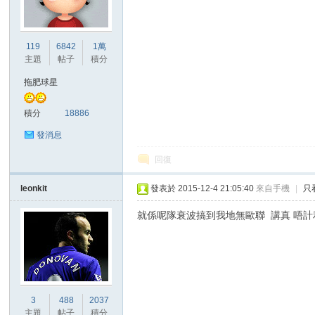
港
119
6842
1萬
主題
帖子
積分
拖肥球星
積分
18886
發消息
回復
愛
leonkit
發表於 2015-12-4 21:05:40
來自手機
|
只
就係呢隊衰波搞到我地無歐聯 講真 唔計
3
488
2037
主題
帖子
積分