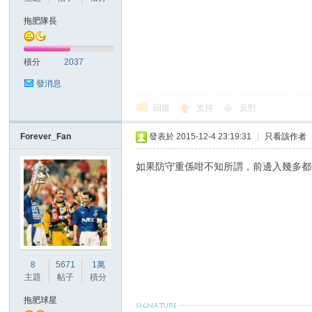
華
拖肥隊長
積分
2037
發消息
回復
支持
反對
Forever_Fan
發表於 2015-12-4 23:19:31
|
只看該作者
頓
如果防守重係咁不知所謂，前邊入幾多
8
5671
1萬
主題
帖子
積分
迷
拖肥球星