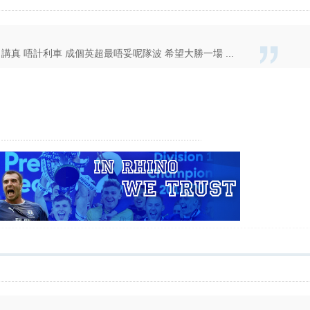
真 唔計利車 成個英超最唔妥呢隊波 希望大勝一場 ...