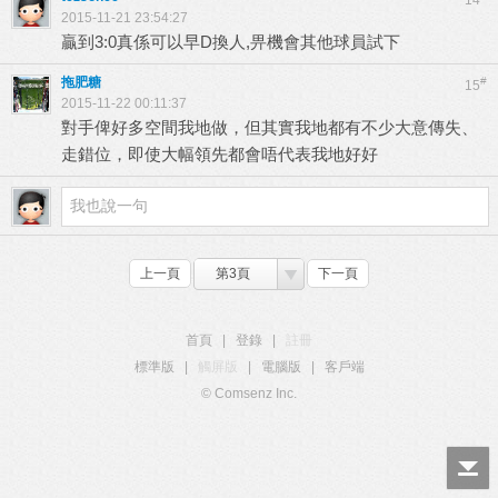
14
2015-11-21 23:54:27
贏到3:0真係可以早D換人,畀機會其他球員試下
拖肥糖
#
15
2015-11-22 00:11:37
對手俾好多空間我地做，但其實我地都有不少大意傳失、
走錯位，即使大幅領先都會唔代表我地好好
上一頁
第3頁
下一頁
首頁
|
登錄
|
註冊
標準版
|
觸屏版
|
電腦版
|
客戶端
© Comsenz Inc.