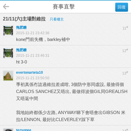
賽事直擊
回復
21/11(六)主場對維拉
只看樓主
拖肥糖
#
11
2015-11-21 23:42:36
kone門前失機，barkley補中
拖肥糖
#
12
2015-11-21 23:46:31
ht 3-0
evertonarteta10
#
13
2015-11-21 23:50:50
季初真係冇諗過維拉差成咁, 3個防中形同虛設, 最搶得個
CARLOS SANCHEZ又唔出, 最做得波個GIL同GREALISH
又唔返中間
我地始終都係少左路, ANYWAY睇下會唔會出GIBSON 米
拉/LENNON, 最好比CLEVERLEY踩下草
tezsonee
#