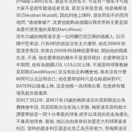
(Philipp Lahm)等等, 都是常見的名字. 可是有一個名字可能
大家不是經常聽過或者見過, 甚至沒有留意過, 他是梅斯達
菲(Shkodran Mustafi). 因此到他上陣時, 朋友即刻不約而同
地問, “邊個黎嫁?”. 其實他能夠為德國出戰世界杯主要是因
為要代替受傷的萊斯(MarcoReus).
現年23歲的梅斯達菲是一位阿爾巴尼亞裔的德國人. 以司
職中堅來說, 只有6呎的他並沒有太大優勢. 他在2006年加
盟漢堡青訓, 然後在2009年時就轉投愛華頓, 開始他的職業
生涯. 不過, 他在愛華頓的幾年不是過得很好. 在愛華頓這3
年期間, 他有為德國U18, U19,U20上陣, 不過當時球隊教練
莫耶斯(DavidMoyes) 並沒有給足夠機會他, 根本沒有什麼
時間可以去証明自己; 他在愛華頓時只是在歐霸杯對FC
BATE時以後備上陣, 這是他唯一為球隊出賽, 也曾經有幾
場英超在後備席.
而到了2012年, 當時只有19歲的梅斯達菲向莫耶斯提出免
費轉會申請, 而莫耶斯亦沒有強人所難. 梅斯達菲當時都大
讚愛華頓是一間十分專業的球會,經常以球員的前途為優先,
不像其他球會. 最後, 他以自由身身份加盟意大利球隊森多
利亞. 當時的森多利亞還是在意乙為升班努力, 而梅斯達菲