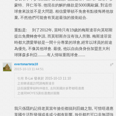
蒙特、拜仁等等. 他現在的解約條款是5000萬歐鑼, 對這些
球會來說並不是大問題. 相信愛華頓不免會有點後悔將他放
棄, 不然他們可能會有英超最強的後衛組合.
重點是: 到了2012年, 當時只有19歲的梅斯達菲向莫耶斯
提出免費轉會申請, 而莫耶斯亦沒有強人所難. 梅斯達菲當
時都大讚愛華頓是一間十分專業的球會,經常以球員的前途
為優先, 不像其他球會. 最後, 他以自由身身份加盟意大利
球隊森多利亞.........有人情味重既球會.......
evertonarteta10
#
8
2015-10-13 11:44:51
B-Lai 發表於 2015-10-13 11:10
引用:
之前睇過篇訪問講梅斯達非
話佢踢愛華頓時仲後生, 去到英國好多野都唔適應
之後同MOYES講佢適應好困難
我只係隱約記得老莫當年搶佢都搞到罰錢之類, 可惜唔適應
英國生活對發揮或多或少都有影響, 放佢都冇可口非無謂強