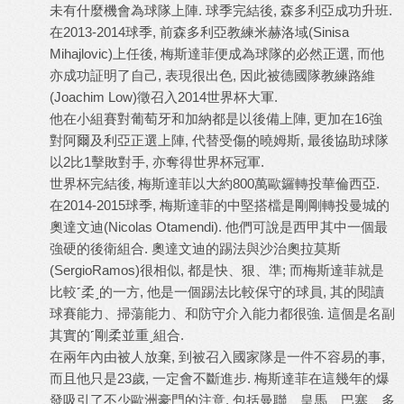
未有什麼機會為球隊上陣. 球季完結後, 森多利亞成功升班.
在2013-2014球季, 前森多利亞教練米赫洛域(Sinisa
Mihajlovic)上任後, 梅斯達菲便成為球隊的必然正選, 而他
亦成功証明了自己, 表現很出色, 因此被德國隊教練路維
(Joachim Low)徵召入2014世界杯大軍.
他在小組賽對葡萄牙和加納都是以後備上陣, 更加在16強
對阿爾及利亞正選上陣, 代替受傷的曉姆斯, 最後協助球隊
以2比1擊敗對手, 亦奪得世界杯冠軍.
世界杯完結後, 梅斯達菲以大約800萬歐鑼轉投華倫西亞.
在2014-2015球季, 梅斯達菲的中堅搭檔是剛剛轉投曼城的
奧達文迪(Nicolas Otamendi). 他們可說是西甲其中一個最
強硬的後衛組合. 奧達文迪的踢法與沙治奧拉莫斯
(SergioRamos)很相似, 都是快、狠、準; 而梅斯達菲就是
比較˹柔˼的一方, 他是一個踢法比較保守的球員, 其的閱讀
球賽能力、掃蕩能力、和防守介入能力都很強. 這個是名副
其實的˹剛柔並重˼組合.
在兩年內由被人放棄, 到被召入國家隊是一件不容易的事,
而且他只是23歲, 一定會不斷進步. 梅斯達菲在這幾年的爆
發吸引了不少歐洲豪門的注意, 包括曼聯、皇馬、巴塞、多