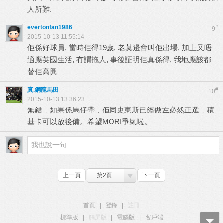
人所難.
evertonfan1986
#
9
2015-10-13 11:55:14
佢係好球員, 當時佢得19歲, 老莫邊會叫佢出場, 加上又唔
適應英國生活, 冇謂拖人, 事後証明佢真係得, 我地應該都
替佢高興
真.鋼龍馬田
#
10
2015-10-13 13:36:23
無錯，如果係馬仔帶，佢同史東斯已經做左必然正選，積
基卡可以放後備。希望MORI爭氣啦。
上一頁
第2頁
下一頁
首頁
|
登錄
|
註冊
標準版
|
觸屏版
|
電腦版
|
客戶端