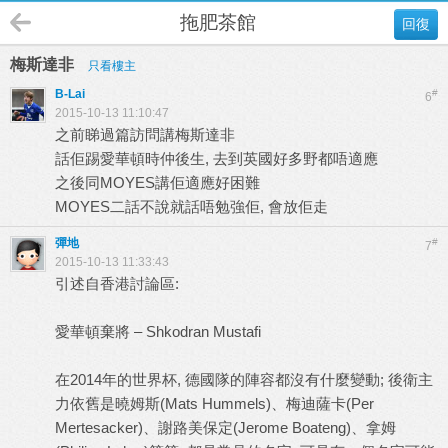
拖肥茶館
回復
梅斯達非
只看樓主
B-Lai
#
6
2015-10-13 11:10:47
之前睇過篇訪問講梅斯達非
話佢踢愛華頓時仲後生, 去到英國好多野都唔適應
之後同MOYES講佢適應好困難
MOYES二話不說就話唔勉強佢, 會放佢走
彈地
#
7
2015-10-13 11:33:43
引述自香港討論區:
愛華頓棄將 – Shkodran Mustafi
在2014年的世界杯, 德國隊的陣容都沒有什麼變動; 後衛主
力依舊是曉姆斯(Mats Hummels)、梅迪薩卡(Per
Mertesacker)、謝路美保定(Jerome Boateng)、拿姆