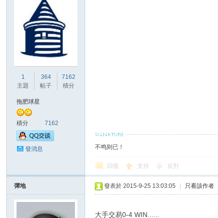
1
364
7162
主題
帖子
積分
拖肥球星
積分
7162
不鸣则已！
發消息
回復
支持
反對
彈地
發表於 2015-9-25 13:03:05
|
只看該作者
大手交易0-4 WIN......