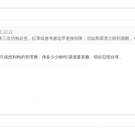
5 10:11
三仗仍無起色，紅軍或會考慮堤早更換領隊；但如果羅渣士順利過關，今季
只係想利狗的管理層，俾多少少耐性!講過要算數。唔好忍唔住呀。