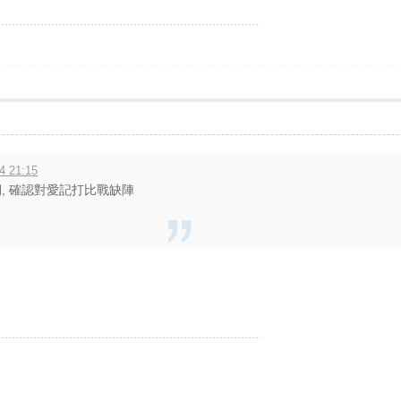
4 21:15
, 確認對愛記打比戰缺陣