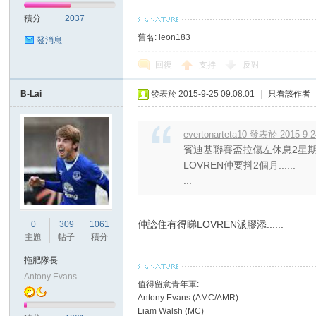
積分
2037
舊名: leon183
發消息
回復
支持
反對
B-Lai
發表於 2015-9-25 09:08:01
|
只看該作者
討
evertonarteta10 發表於 2015-9-2
賓迪基聯賽盃拉傷左休息2星期
LOVREN仲要抖2個月......
...
仲諗住有得睇LOVREN派膠添......
0
309
1061
主題
帖子
積分
論
拖肥隊長
Antony Evans
值得留意青年軍:
Antony Evans (AMC/AMR)
Liam Walsh (MC)