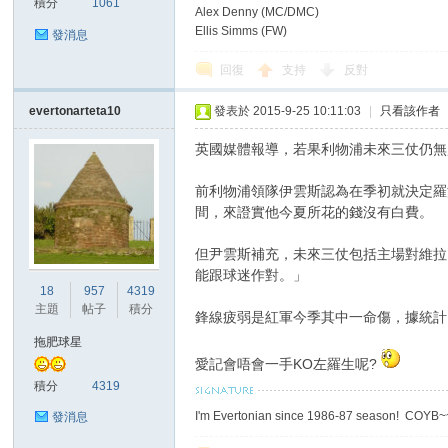
積分
1061
Alex Denny (MC/DMC)
Ellis Simms (FW)
發消息
回復
支持
反對
區
evertonarteta10
發表於 2015-9-25 10:11:03
|
只看該作者
英國媒體報導，若果利物浦未來三仗仍無
前利物浦領隊伊雲斯認為在季初就決定羅
間，來證實他今夏所花的錢沒有白費。
但尹雲斯補充，未來三仗包括主場對維拉
能跟球迷作對。」
18
957
4319
主題
帖子
積分
鋒線疲弱是紅軍今季其中一命傷，據統計
拖肥球星
愛記會唔會一手KO左羅生呢?
積分
4319
I'm Evertonian since 1986-87 season! COYB
發消息