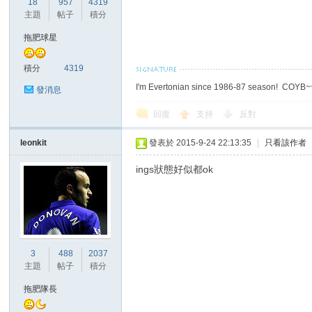
18
957
4319
華
主題
帖子
積分
拖肥球星
積分
4319
I'm Evertonian since 1986-87 season! COYB
發消息
回復
支持
反對
leonkit
發表於 2015-9-24 22:13:35
|
只看該作者
頓
ings狀態好似都ok
3
488
2037
主題
帖子
積分
迷
拖肥隊長