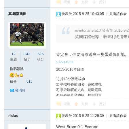
回復
支持
反對
真.鋼龍馬田
發表於 2015-9-25 10:43:05
|
只看該作者
evertonarteta10 發表於 2015-9-2
英國媒體報導，若果利物浦未來
12
142
615
肯定會，仲要清風送爽三隻蛋送俾佢地。
主題
帖子
積分
拖肥領隊
2015-2016年目標
1) 拎40分護級成功
積分
615
2) 爭取聯賽前四名，踢歐聯戰
3) 爭取聯賽前六名，踢歐霸戰
發消息
4) 聯賽杯及足總杯，拎到冠軍
回復
支持
反對
niclas
發表於 2015-9-25 11:29:39
|
只看該作者
West Brom 0:1 Everton