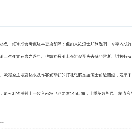
起色，紅軍或會考慮堤早更換領隊；但如果羅渣士順利過關，今季內或許
渣士生死實在言之過早。他續稱羅渣士在近幾季失去蘇亞雷斯、謝拉特及
、歐霸盃主場對錫永及作客愛華頓的打吡戰將是羅渣士前途關鍵，若果不
，原來利物浦對上一次入兩粒已經要數145日前，上季英超對昆士柏流浪
~~~