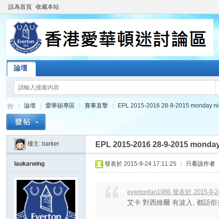
設為首頁
收藏本站
論壇
論壇
愛華頓專區
賽事直擊
EPL 2015-2016 28-9-2015 monday night
樓主:
barker
EPL 2015-2016 28-9-2015 monday 
香
»
›
›
›
laukarwing
發表於 2015-9-24 17:11:25
|
只看該作者
evertonfan1986 發表於 2015-9-2
艾卡 對西維爾 有波入, 都話