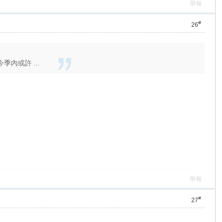
舉報
#
26
內或許 ...
舉報
#
27