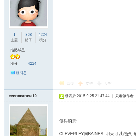
1
368
4224
主題
帖子
積分
拖肥球星
積分
4224
發消息
回復
支持
反對
evertonarteta10
發表於 2015-9-25 21:47:44
|
只看該作者
傷兵消息:
CLEVERLEY同BAINES: 明天可以跑步