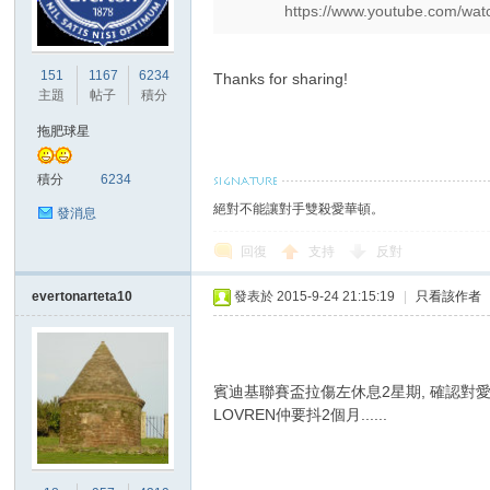
https://www.youtube.com/wat
港
151
1167
6234
Thanks for sharing!
主題
帖子
積分
拖肥球星
積分
6234
絕對不能讓對手雙殺愛華頓。
發消息
回復
支持
反對
愛
evertonarteta10
發表於 2015-9-24 21:15:19
|
只看該作者
賓迪基聯賽盃拉傷左休息2星期, 確認對
LOVREN仲要抖2個月......