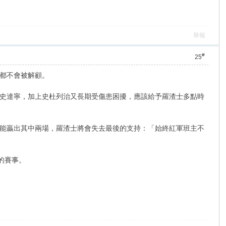
舉報
#
25
都不會被解顧。
史達寧，加上史杜列治又長期受傷患困擾，應該給予羅渣士多點時
能贏出其中兩場，羅渣士將會失去最後的支持：「始終紅軍班主不
的賽事。