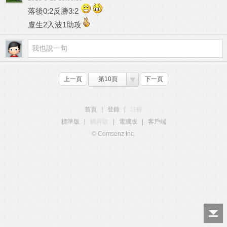
落後0:2反勝3:2
盧生2入波1助攻
上一頁
第10頁
下一頁
首頁
|
登錄
|
註冊
標準版
|
觸屏版
|
電腦版
|
客戶端
© Comsenz Inc.