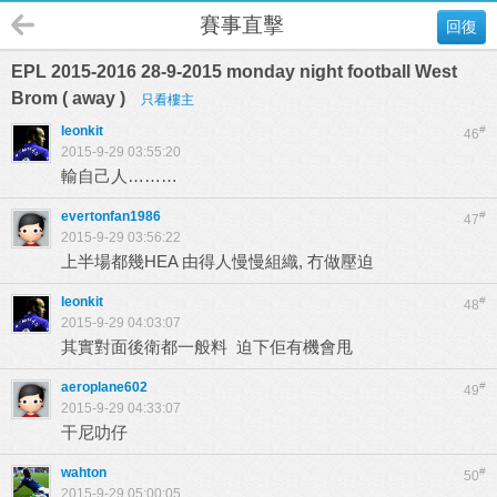
賽事直擊
回復
EPL 2015-2016 28-9-2015 monday night football West
Brom ( away )
只看樓主
leonkit
#
46
2015-9-29 03:55:20
輸自己人………
evertonfan1986
#
47
2015-9-29 03:56:22
上半場都幾HEA 由得人慢慢組織, 冇做壓迫
leonkit
#
48
2015-9-29 04:03:07
其實對面後衛都一般料 迫下佢有機會甩
aeroplane602
#
49
2015-9-29 04:33:07
干尼叻仔
wahton
#
50
2015-9-29 05:00:05