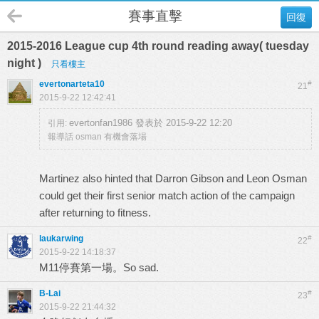
賽事直擊
回復
2015-2016 League cup 4th round reading away( tuesday
night )
只看樓主
evertonarteta10
#
21
2015-9-22 12:42:41
evertonfan1986 發表於 2015-9-22 12:20
引用:
報導話 osman 有機會落場
Martinez also hinted that Darron Gibson and Leon Osman
could get their first senior match action of the campaign
after returning to fitness.
laukarwing
#
22
2015-9-22 14:18:37
M11停賽第一場。So sad.
B-Lai
#
23
2015-9-22 21:44:32