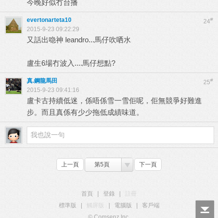
今晚好似冇台播
evertonarteta10
#
24
2015-9-23 09:22:29
又話出喼神 leandro...馬仔吹哂水
盧生6場冇波入....馬仔想點?
真.鋼龍馬田
#
25
2015-9-23 09:41:16
盧卡古持續低迷，係唔係雪一雪佢呢，佢無競爭好難進
步。而且真係有少少拖低成績味道。
上一頁
第5頁
下一頁
首頁
|
登錄
|
註冊
標準版
|
觸屏版
|
電腦版
|
客戶端
© Comsenz Inc.