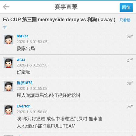
賽事直擊
回復
FA CUP 第三圈 merseyside derby vs 利狗 ( away )
只看樓
主
barker
#
26
2020-1-6 01:53:05
愛隊出局
witzz
#
27
2020-1-6 01:53:56
好羞恥
拖肥1878
#
28
2020-1-6 01:55:08
屌人哋讓車馬炮都打得好輕鬆咁
Everton_
#
29
2020-1-6 01:56:08
唉 睇到好撚嬲 成個中場廢撚到屎咁 無串連
人地o靚仔都打贏FULL TEAM