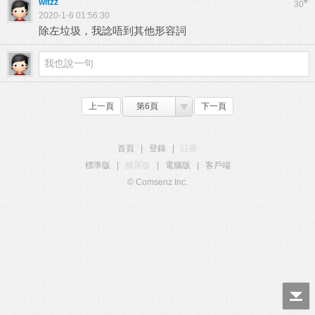
witzz
#
30
2020-1-6 01:56:30
除左垃圾，我諗唔到其他形容詞
上一頁
第6頁
下一頁
首頁
|
登錄
|
註冊
標準版
|
觸屏版
|
電腦版
|
客戶端
© Comsenz Inc.