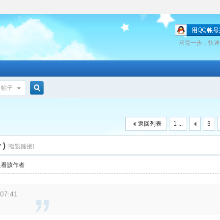
只需一步，快速
帖子
搜
返回列表
1 ...
3
索
 )
[複製鏈接]
只看該作者
07:41