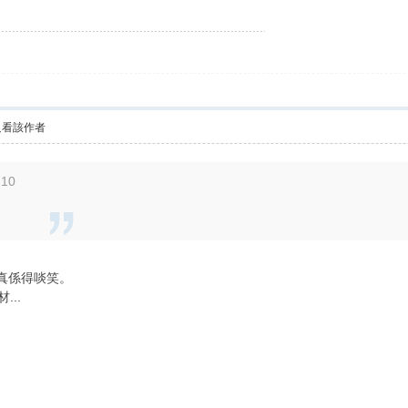
只看該作者
:10
g真係得啖笑。
...