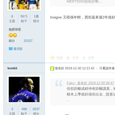
MERTENS就唔好喇....
8
5671
1萬
Insigne 又唔係年輕，買佢返來過2
主題
帖子
積分
拖肥球星
積分
15157
發消息
回復
支持
反對
leonkit
發表於 2019-12-30 12:21:42
|
只看該作者
Fuko~ 發表於 2019-12-30 09:47
但佢距離成材仲有距離講真，啲fi
根本上季就好借佢出去...賀基治
...
3
488
2037
主題
帖子
積分