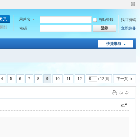
用戶名
自動登錄
找回密碼
開始
登錄
密碼
立即註冊
快捷導航
4
5
6
7
8
9
10
11
12
/ 12 頁
下一頁
#
81