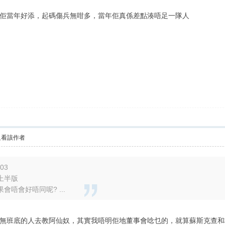
佢當年好添，起碼傷兵無咁多，當年佢真係差點湊唔足一隊人
只看該作者
:03
上半版
唔會好唔同呢? ...
staff 都無班底的人去教阿仙奴，其實我唔明佢地董事會唸乜的，就算蘇斯