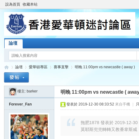
設為首頁
收藏本站
論壇
論壇
愛華頓專區
賽事直擊
明晚 11:00pm vs newcastle ( away )
樓主:
barker
明晚 11:00pm vs newcastle ( away
香
»
›
›
›
Forever_Fan
發表於 2019-12-30 08:33:52
來自手機
|
拖肥1878 發表於 2019-12-30 
莫耶斯兜兜轉轉又教番韋斯咸