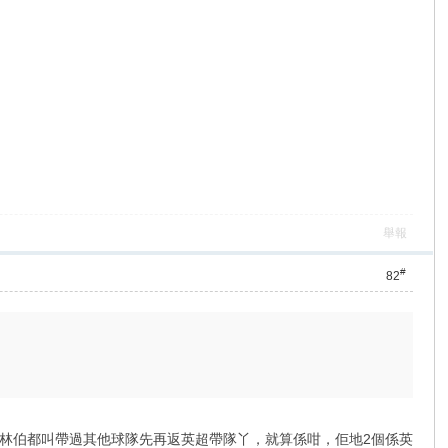
舉報
#
82
克查和林伯都叫帶過其他球隊先再返英超帶隊丫，就算係咁，佢地2個係英