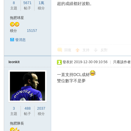
華
8
5671
1萬
超的成績都好波動。
主題
帖子
積分
拖肥球星
積分
15157
發消息
回復
支持
反對
頓
leonkit
發表於 2019-12-30 09:10:56
|
只看該作者
一直支持DCL成材
雙位數字不是夢
3
488
2037
主題
帖子
積分
迷
拖肥隊長