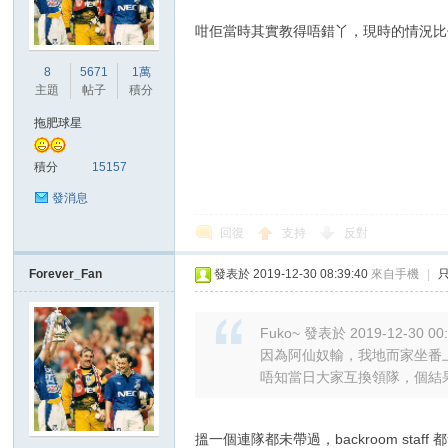
咁佢當時其實教得唔錯丫，現時的情況比
港
8
5671
1萬
主題
帖子
積分
拖肥球星
積分
15157
發消息
回復
支持
反對
愛
Forever_Fan
發表於 2019-12-30 08:39:40
來自手機
|
Fuko~ 發表於 2019-12-30 00
因為阿仙奴輸，我地而家坐番
唔知當日大家互換領隊，個結果會
搵一個連隊都未帶過，backroom 