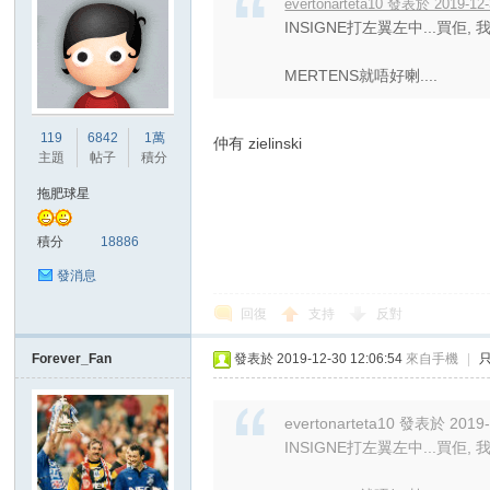
evertonarteta10 發表於 2019-12-
INSIGNE打左翼左中...買佢,
MERTENS就唔好喇....
119
6842
1萬
仲有 zielinski
主題
帖子
積分
拖肥球星
積分
18886
發消息
回復
支持
反對
Forever_Fan
發表於 2019-12-30 12:06:54
來自手機
|
evertonarteta10 發表於 2019-
INSIGNE打左翼左中...買佢,