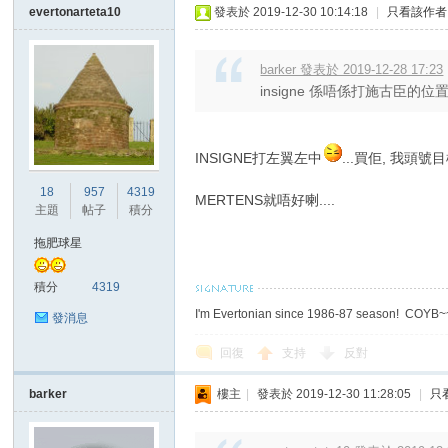
evertonarteta10
發表於 2019-12-30 10:14:18
|
只看該作者
barker 發表於 2019-12-28 17:23
insigne 係唔係打施古臣的位置
INSIGNE打左翼左中
...買佢, 我頭號
18
957
4319
MERTENS就唔好喇....
主題
帖子
積分
拖肥球星
積分
4319
I'm Evertonian since 1986-87 season! COYB
發消息
回復
支持
反對
barker
樓主
|
發表於 2019-12-30 11:28:05
|
只