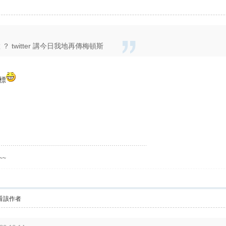
 ？ twitter 講今日我地再傳梅頓斯
目標
~~~
看該作者