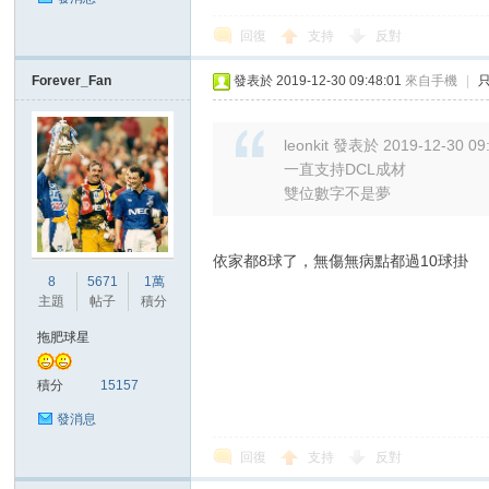
回復
支持
反對
Forever_Fan
發表於 2019-12-30 09:48:01
來自手機
|
區
leonkit 發表於 2019-12-30 09
一直支持DCL成材
雙位數字不是夢
依家都8球了，無傷無病點都過10球掛
8
5671
1萬
主題
帖子
積分
拖肥球星
積分
15157
發消息
回復
支持
反對