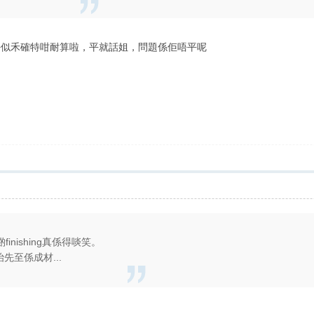
年就好似禾確特咁耐算啦，平就話姐，問題係佢唔平呢
nishing真係得啖笑。
先至係成材...