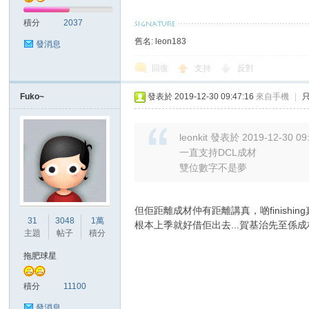
積分
2037
舊名: leon183
發消息
回復
支持
反對
Fuko~
發表於 2019-12-30 09:47:16
來自手機
|
討
leonkit 發表於 2019-12-30 09
一直支持DCL成材
雙位數字不是夢
但佢距離成材仲有距離講真，啲finishin
31
3048
1萬
根本上季就好借佢出去...賀基治先至係成材
主題
帖子
積分
論
拖肥球星
積分
11100
發消息