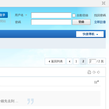
用戶名
自動登錄
找回密碼
開始
登錄
密碼
立即註冊
快捷導航
返回列表
1
2
/ 2 頁
#
11
先去到 ...