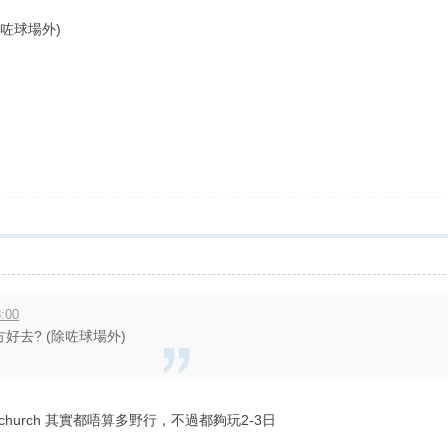
(除咗球場外)
:00
地方好去? (除咗球場外)
erpool church 其實都唔算多野行，不過都夠玩2-3日