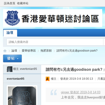
設為首頁
收藏本站
論壇
論壇
愛華頓專區
拖肥茶館
請問有冇c兄去過goodison park?
樓主:
evertonian95
請問有冇c兄去過goodison park?
香
»
›
›
›
evertonian95
樓主
|
發表於 2019-3-8 18:00:13
|
只看
ginger 發表於 2019-3-8 14:03
上年去完，我去左liverpo