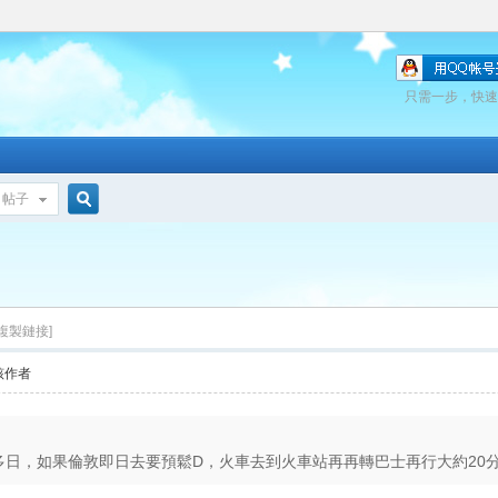
只需一步，快速
帖子
搜
索
[複製鏈接]
該作者
ol好多日，如果倫敦即日去要預鬆D，火車去到火車站再再轉巴士再行大約20分鐘