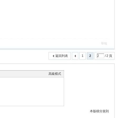
舉報
返回列表
1
2
/ 2 頁
高級模式
本版積分規則