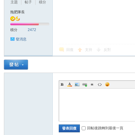
華
主題
帖子
積分
拖肥隊長
積分
2472
發消息
回復
支持
反對
頓
迷
回帖後跳轉到最後一頁
發表回復