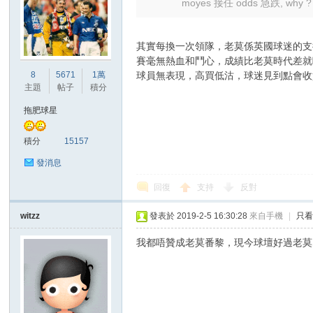
moyes 接任 odds 急跌, why ?
其實每換一次領隊，老莫係英國球迷的支
賽毫無熱血和鬥心，成績比老莫時代差就
球員無表現，高買低沽，球迷見到點會收
8
5671
1萬
主題
帖子
積分
拖肥球星
積分
15157
發消息
回復
支持
反對
witzz
發表於 2019-2-5 16:30:28
來自手機
|
只
我都唔贊成老莫番黎，現今球壇好過老莫