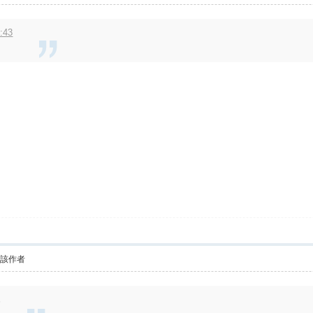
:43
看該作者
8