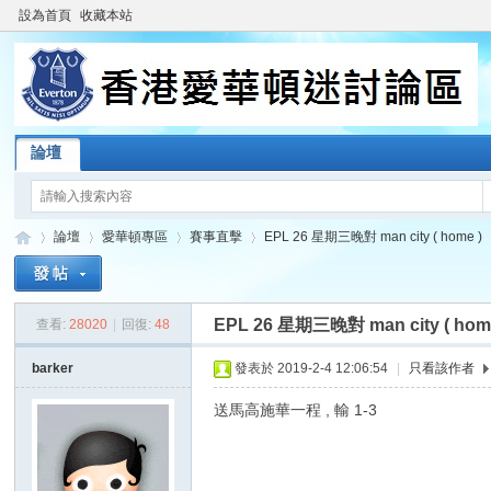
設為首頁
收藏本站
論壇
論壇
愛華頓專區
賽事直擊
EPL 26 星期三晚對 man city ( home )
EPL 26 星期三晚對 man city ( hom
查看:
28020
|
回復:
48
香
»
›
›
›
barker
發表於 2019-2-4 12:06:54
|
只看該作者
送馬高施華一程 , 輸 1-3