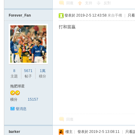
回復
支持
反對
Forever_Fan
發表於 2019-2-5 12:43:58
來自手機
|
只
打和當贏
8
5671
1萬
主題
帖子
積分
拖肥球星
積分
15157
發消息
回復
barker
樓主
|
發表於 2019-2-5 13:08:11
|
只看