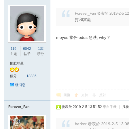
Forever_Fan 發表於 2019-2-5 12
打和當贏
moyes 接任 odds 急跌, why ?
119
6842
1萬
主題
帖子
積分
拖肥球星
積分
18886
發消息
回復
支持
反對
Forever_Fan
發表於 2019-2-5 13:51:52
來自手機
|
只
barker 發表於 2019-2-5 13:0