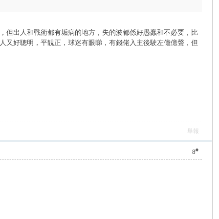
，但出人和戰術都有垢病的地方，失的波都係好愚蠢和不必要，比
人又好聰明，平靚正，球迷有眼睇，有錢佬入主後駛左億億聲，但
舉報
#
8