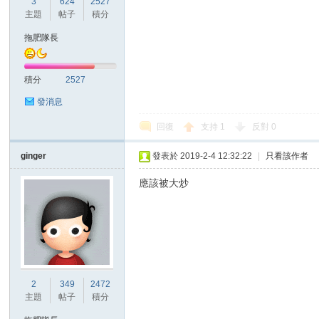
3
624
2527
華
主題
帖子
積分
拖肥隊長
積分
2527
發消息
回復
支持
1
反對
0
頓
ginger
發表於 2019-2-4 12:32:22
|
只看該作者
應該被大炒
2
349
2472
迷
主題
帖子
積分