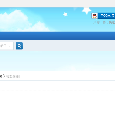
只需一步，快速
帖子
搜
索
e )
[複製鏈接]