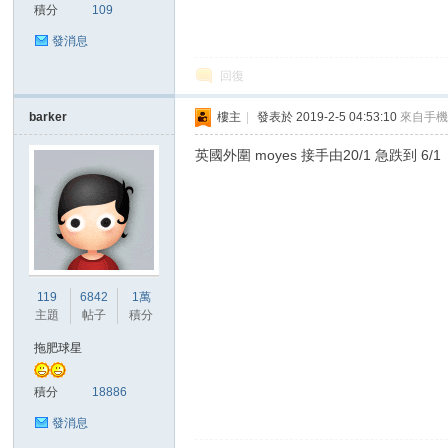
積分
109
發消息
回復
區
barker
樓主
|
發表於 2019-2-5 04:53:10
來自手
英國外圍 moyes 接手由20/1 急跌到 6/1
119
6842
1萬
主題
帖子
積分
拖肥球星
積分
18886
發消息