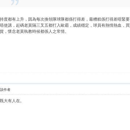
持度都有上升，因為每次換領隊球隊都係打得差，最糟糕係打得差唔緊要
唔使講，起碼老莫隔三叉五都打入歐霸，成績穩定，球員有熱情熱血，買
貨，懷念老莫執教時候都係人之常情。
看該作者
既大有人在。