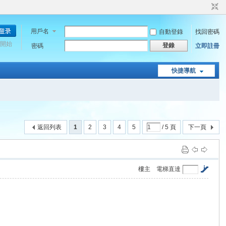
用戶名
自動登錄
找回密碼
開始
登錄
密碼
立即註冊
快捷導航
返回列表
1
2
3
4
5
/ 5 頁
下一頁
樓主
電梯直達