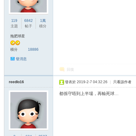
港
119
6842
1萬
主題
帖子
積分
拖肥球星
積分
18886
發消息
回復
愛
reedlo16
發表於 2019-2-7 04:32:26
|
只看該作者
都係守唔到上半場，再輸死球…