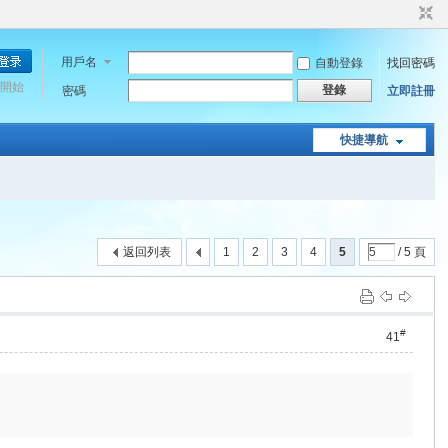
用戶名
自動登錄
找回密碼
開始
登錄
密碼
立即註冊
快捷導航
返回列表
1
2
3
4
5
/ 5 頁
#
41