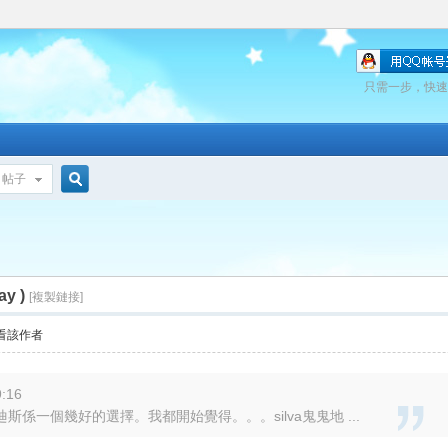
只需一步，快速
帖子
搜
ay )
索
[複製鏈接]
看該作者
:16
係一個幾好的選擇。我都開始覺得。。。silva鬼鬼地 ...