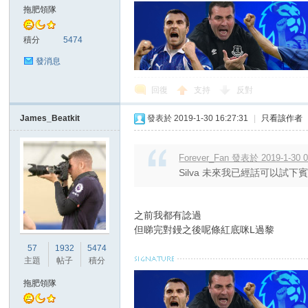
拖肥領隊
積分
5474
發消息
回復
支持
反對
討
James_Beatkit
發表於 2019-1-30 16:27:31
|
只看該作者
Forever_Fan 發表於 2019-1-30 0
Silva 未來我已經話可以試
之前我都有諗過
但睇完對鏝之後呢條紅底咪L過黎
論
57
1932
5474
主題
帖子
積分
拖肥領隊