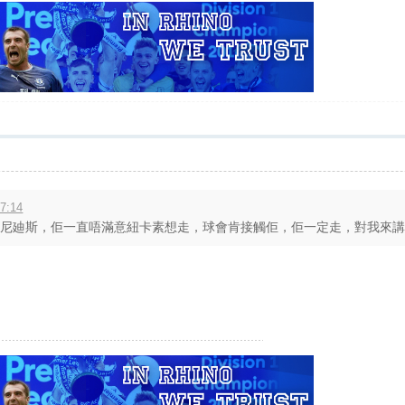
7:14
下賓尼廸斯，佢一直唔滿意紐卡素想走，球會肯接觸佢，佢一定走，對我來講，佢