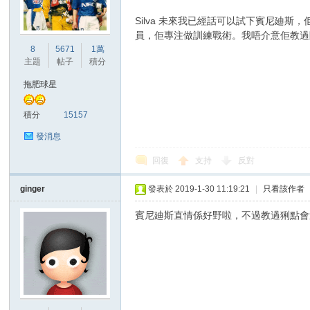
Silva 未來我已經話可以試下賓尼廸
員，佢專注做訓練戰術。我唔介意佢教過
港
8
5671
1萬
主題
帖子
積分
拖肥球星
積分
15157
發消息
回復
支持
反對
愛
ginger
發表於 2019-1-30 11:19:21
|
只看該作者
賓尼廸斯直情係好野啦，不過教過猁點會