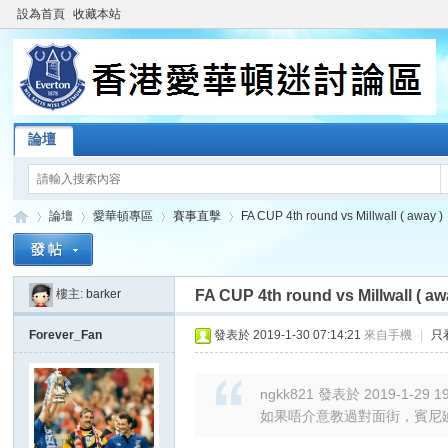
設為首頁
收藏本站
論壇
論壇
愛華頓專區
賽事直擊
FA CUP 4th round vs Millwall ( away )
樓主:
barker
FA CUP 4th round vs Millwall ( aw
香
»
›
›
›
Forever_Fan
發表於 2019-1-30 07:14:21
來自手機
|
只
ngkk821 發表於 2019-1-29 19
如果唔介意教過對面街，賓尼廸斯