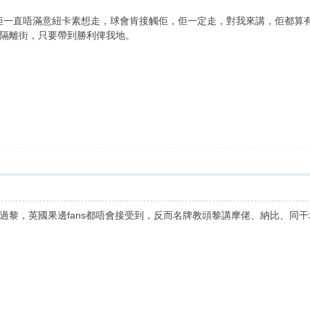
斯，佢一直唔滿意紐卡素想走，球會肯接觸佢，佢一定走，對我來講，佢都
隔離街，只要帶到勝利俾我地。
過黎，英國果邊fans都唔會接受到，反而名牌教頭黎講摩佬、納比、同