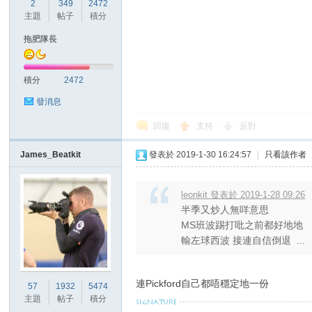
2
349
2472
華
主題
帖子
積分
拖肥隊長
積分
2472
發消息
回復
支持
反對
頓
James_Beatkit
發表於 2019-1-30 16:24:57
|
只看該作者
leonkit 發表於 2019-1-28 09:26
半季又炒人無咩意思
MS班波踢打吡之前都好地地
輸左球西波 接連自信倒退 ...
迷
連Pickford自己都唔穩定地一份
57
1932
5474
主題
帖子
積分