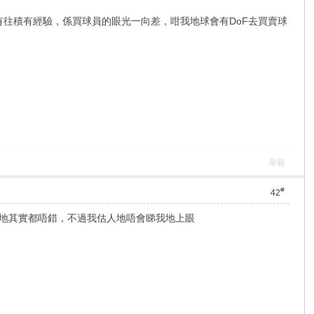
算有往積有經驗，係買球員的眼光一向差，咁我地球會有DoF去買賣球
舉報
#
42
干地其實都唔錯，不過我估人地唔會睇我地上眼