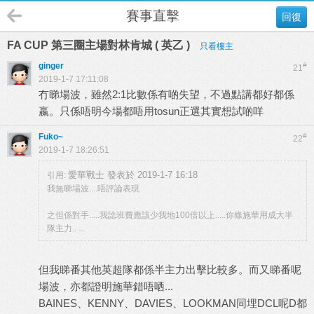
賽事直擊
回復
FA CUP 第三圈主場對林肯城 ( 英乙 )
只看樓主
ginger
#
21
2019-1-7 17:11:08
冇睇場波，雖然2:1比數係有啲失望，不過點講都好都係
嬴。只係唔明今場都唔用tosun正選其實想試啲咩
Fuko~
#
22
2019-1-7 18:26:51
愛華戰士 發表於 2019-1-7 16:18
引用:
我無睇場波....唔評論表現
之但係對手.....我諗班費應該少我地100倍以上.....你條施華用成大半
隊主力.. ...
但我睇番其他英超隊都係半主力出擊比較多。而又睇番呢
場波，亦都證明施華錯唔哂...
BAINES、KENNY、DAVIES、LOOKMAN同埋DCL呢D都