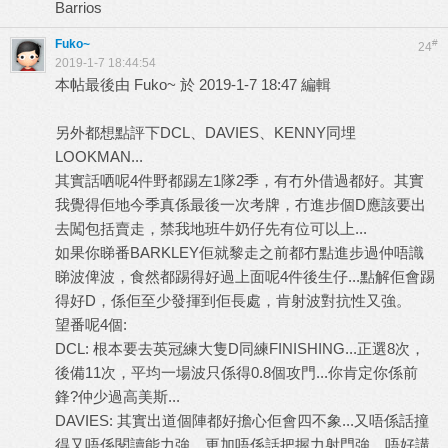
Barrios
Fuko~
#
24
2019-1-7 18:44:54
本帖最後由 Fuko~ 於 2019-1-7 18:47 編輯
另外都想點評下DCL、DAVIES、KENNY同埋
LOOKMAN...
其實話哂呢4件野都踢左1隊2季，有冇外借過都好。其實
我覺得佢地今季真係最後一次考牌，冇進步個D應該要出
去闖包括賣走，禁我地班牛奶仔先有位可以上...
如果你睇番BARKLEY佢就黎走之前都冇點進步過仲唔識
睇波俾波，食然都踢得好過上面呢4件後生仔...點解佢會踢
得好D，係佢至少發揮到佢長處，肯射波對抗性又強。
望番呢4個:
DCL: 根本要去英冠練大隻D同練FINISHING...正選8次，
後備11次，平均一場波只係得0.8個攻門...你肯定你係前
鋒?仲少過高美斯...
DAVIES: 其實出道個陣都好擔心佢會四不象...又唔係話撞
得又唔係閱讀能力強，更加唔係話把握力射門強。唔好講