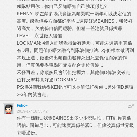
領隊點用你，你自己又知唔知自己強項係乜?
KENNY: 睇左禁多場我會認為黎緊呢一兩年可以決定佢的
高度...感覺佢各方面都好平均...速度好過BAINES，斬波好
過高文，欠的係自信同經驗。但稍一差池就只係拔爺
LEVEL...永世做人後備...
LOOKMAN: 4個入面我覺得最有進步，可能去過德甲真係
有D用。問題係佢唔太融合到隊波個打法...令佢根本做唔到
常規正選，做後備出黎自由發揮死扭死去係佢而家的作
用。但真係要學識點同隊友配合走位俾波...
禾仔再差，你頂多只會話佢把握力，其他個D俾波突破走
位打反擊其實好過LOOKMAN...
PS: 呢4個我估得KENNY可以長留低打後備...另外個D應該
2-3年內就會走。
Fuko~
#
25
2019-1-7 18:55:42
仲有一樣野...我覺BAINES出多少少都唔怕，FIT到你真係
唔信...同甸尼比，可能速度真係差緊D，但俾波真係世界級
都唔過份。