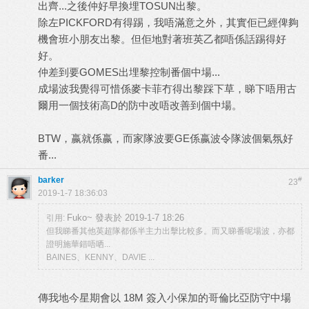
出齊...之後仲好早換埋TOSUN出黎。
除左PICKFORD有得踢，我唔滿意之外，其實佢已經俾夠
機會班小朋友出黎。但佢地對著班英乙都唔係話踢得好
好。
仲差到要GOMES出埋黎控制番個中場...
成場波我覺得可惜係麥卡菲冇得出黎踩下草，睇下唔用古
爾用一個技術高D的防中改唔改善到個中場。
BTW，嬴就係嬴，而家隊波要GE係嬴波令隊波個氣氛好
番...
barker
#
23
2019-1-7 18:36:03
Fuko~ 發表於 2019-1-7 18:26
引用:
但我睇番其他英超隊都係半主力出擊比較多。而又睇番呢場波，亦都
證明施華錯唔哂...
BAINES、KENNY、DAVIE ...
傳我地今星期會以 18M 簽入小保加的哥倫比亞防守中場