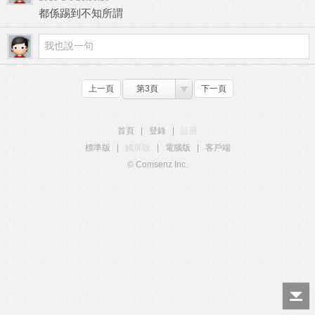
都係踢到不知所謂
上一頁
第3頁
下一頁
首頁
|
登錄
|
註冊
標準版
|
觸屏版
|
電腦版
|
客戶端
© Comsenz Inc.