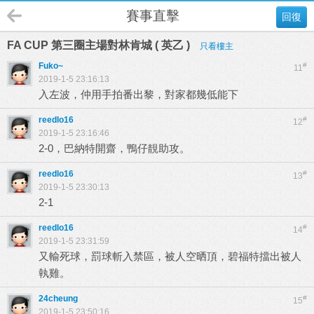
賽事直擊
回復
FA CUP 第三圈主場對林肯城 ( 英乙 )
只看樓主
Fuko~
#
11
2019-1-5 23:16:13
入左波，仲用手拍番出黎，對家都幾低能下
reedlo16
#
12
2019-1-5 23:16:46
2-0，巴納特開齋，鴨仔靚助攻。
reedlo16
#
13
2019-1-5 23:30:13
2-1
reedlo16
#
14
2019-1-5 23:31:59
又輸死球，罰球斬入禁區，被人空晒頂，碧福特擋出被人
執雞。
24cheung
#
15
2019-1-5 23:50:16