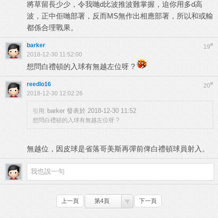
將草留長少少，令我哋d比波推波難掌握，迫你用多d高
波，正中佢哋部署，反而MS無作出相應部署，所以和或輸
都係合理戰果。
barker
#
19
2018-12-30 11:52:00
想問白禮頓的入球有無越左位呀 ?
reedlo16
#
20
2018-12-30 12:02:26
barker 發表於 2018-12-30 11:52
引用:
想問白禮頓的入球有無越左位呀 ?
無越位，因皮球是省落哥美斯再彈前俾白禮頓球員射入。
上一頁
第4頁
下一頁