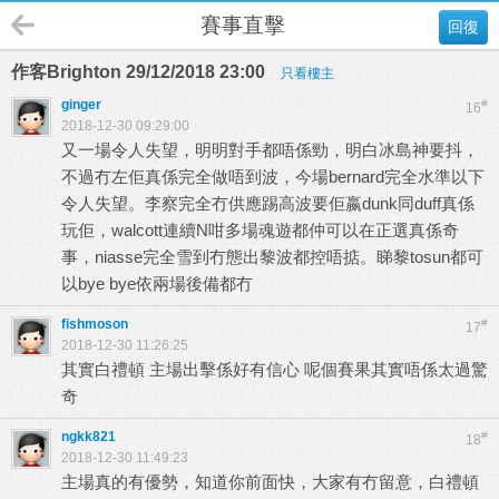
賽事直擊
回復
作客Brighton 29/12/2018 23:00
只看樓主
ginger
#
16
2018-12-30 09:29:00
又一場令人失望，明明對手都唔係勁，明白冰島神要抖，
不過冇左佢真係完全做唔到波，今場bernard完全水準以下
令人失望。李察完全冇供應踢高波要佢嬴dunk同duff真係
玩佢，walcott連續N咁多場魂遊都仲可以在正選真係奇
事，niasse完全雪到冇態出黎波都控唔掂。睇黎tosun都可
以bye bye依兩場後備都冇
fishmoson
#
17
2018-12-30 11:26:25
其實白禮頓 主場出擊係好有信心 呢個賽果其實唔係太過驚
奇
ngkk821
#
18
2018-12-30 11:49:23
主場真的有優勢，知道你前面快，大家有冇留意，白禮頓