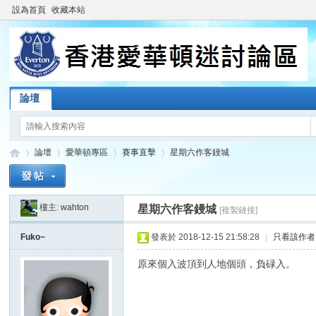
設為首頁
收藏本站
論壇
論壇
愛華頓專區
賽事直擊
星期六作客鏝城
樓主:
wahton
星期六作客鏝城
[複製鏈接]
香
»
›
›
›
Fuko~
發表於 2018-12-15 21:58:28
|
只看該作者
原來個入波頂到人地個頭，負碌入。