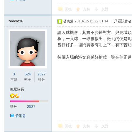
回復
支持
反對
reedlo16
發表於 2018-12-15 22:31:14
|
只看該作者
論入球機會，其實不少於對方。與曼城領
區
框，一入球，一球被救出，做到的便是呢
隻仔好多，埋門質素有咁上下，有下苦功
後備入場的洛文真係好搶鏡，弊在佢正選
3
624
2527
主題
帖子
積分
拖肥隊長
積分
2527
發消息
回復
支持
反對