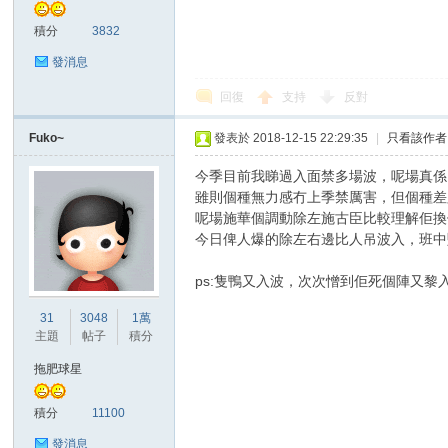
積分
3832
發消息
回復
支持
反對
Fuko~
發表於 2018-12-15 22:29:35
|
只看該作者
討
今季目前我睇過入面禁多場波，呢場真係
雖則個種無力感冇上季禁厲害，但個種差
呢場施華個調動除左施古臣比較理解佢換
今日俾人爆的除左右邊比人吊波入，班中
ps:隻鴨又入波，次次憎到佢死個陣又
31
3048
1萬
主題
帖子
積分
論
拖肥球星
積分
11100
發消息