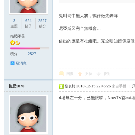
鬼叫蜀中無大將，鴨仔做先鋒咩…
3
624
2527
主題
帖子
積分
尼亞斯又完全無機會…
拖肥隊長
借出的應還有杜維吧…完全唔知留係度做
積分
2527
發消息
回復
支持
反對
拖肥1878
發表於 2018-12-15 22:46:26
來自手機
|
4場無左十分，已無眼睇，NowTV都cut