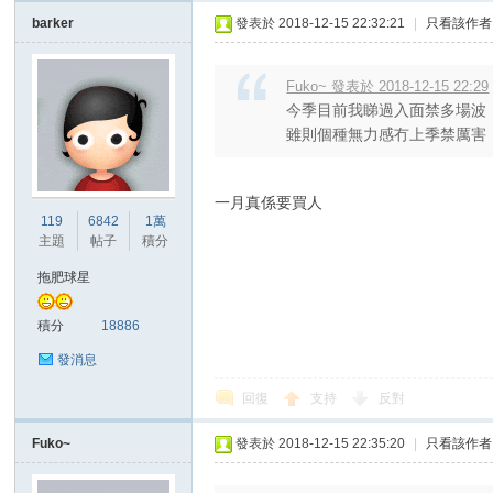
barker
發表於 2018-12-15 22:32:21
|
只看該作者
Fuko~ 發表於 2018-12-15 22:29
今季目前我睇過入面禁多場波
雖則個種無力感冇上季禁厲害，但
一月真係要買人
119
6842
1萬
主題
帖子
積分
拖肥球星
積分
18886
發消息
回復
支持
反對
Fuko~
發表於 2018-12-15 22:35:20
|
只看該作者