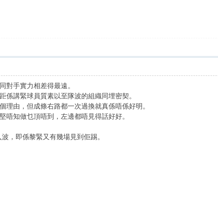
同對手實力相差得最遠。
距係講緊球員質素以至隊波的組織同埋密契。
個理由，但成條右路都一次過換就真係唔係好明。
堅唔知做乜頂唔到，左邊都唔見得話好好。
黎入波，即係黎緊又有幾場見到佢踢。