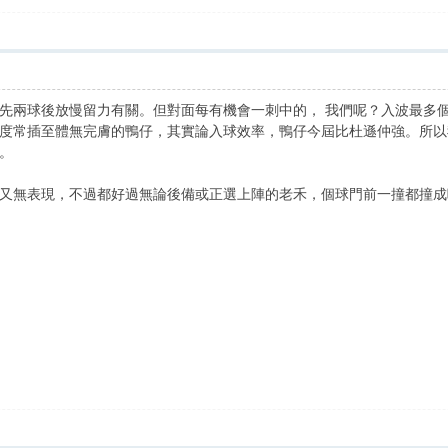
先兩球後放慢留力有關。但對面每有機會一刺中的， 我們呢？入波最多
度常插至體無完膚的鴨仔，其實論入球效率，鴨仔今屆比杜遜仲強。所以
。
又無表現，不過都好過無論後備或正選上陣的老禾，個球門前一撞都撞成