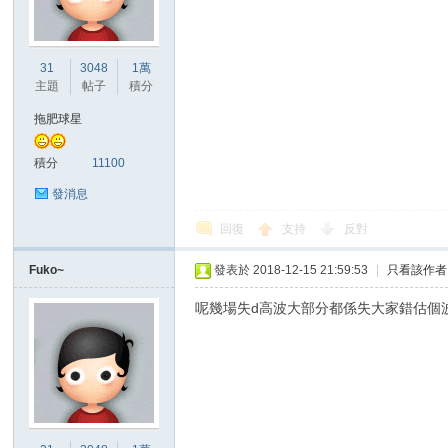
港
31
3048
1萬
主題
帖子
積分
拖肥球星
積分
11100
發消息
回復
支持
反對
愛
Fuko~
發表於 2018-12-15 21:59:53
|
只看該作者
呢幾場失d高波大部分都係失大家錯估個波