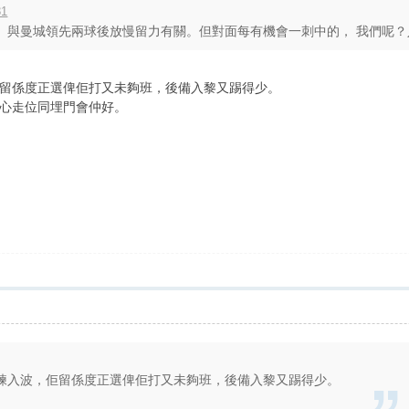
31
與曼城領先兩球後放慢留力有關。但對面每有機會一刺中的， 我們呢？入波
留係度正選俾佢打又未夠班，後備入黎又踢得少。
心走位同埋門會仲好。
練入波，佢留係度正選俾佢打又未夠班，後備入黎又踢得少。