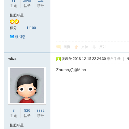
31
3048
1萬
華
主題
帖子
積分
拖肥球星
積分
11100
發消息
回復
支持
反對
witzz
發表於 2018-12-15 22:24:30
來自手機
|
頓
Zouma好過Mina
3
826
3832
主題
帖子
積分
迷
拖肥球星