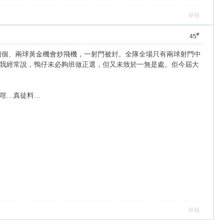
舉報
#
45
個個、兩球黃金機會炒飛機，一射門被封。全隊全場只有兩球射門中
我經常說，鴨仔未必夠班做正選，但又未致於一無是處。佢今屆大
咁…真徒料…
舉報