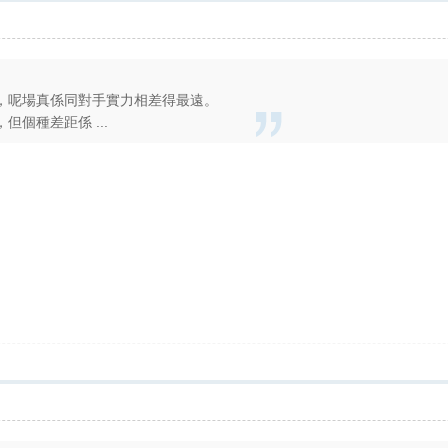
，呢場真係同對手實力相差得最遠。
個種差距係 ...