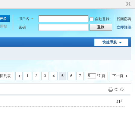
用戶名
自動登錄
找回密碼
開始
登錄
密碼
立即註冊
快捷導航
回列表
1
2
3
4
5
6
7
/ 7 頁
下一頁
#
41