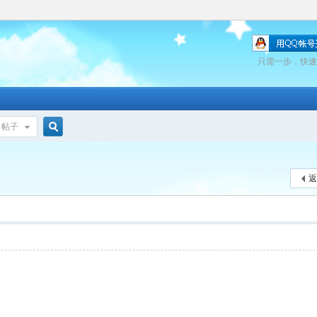
只需一步，快速
帖子
搜
返
索