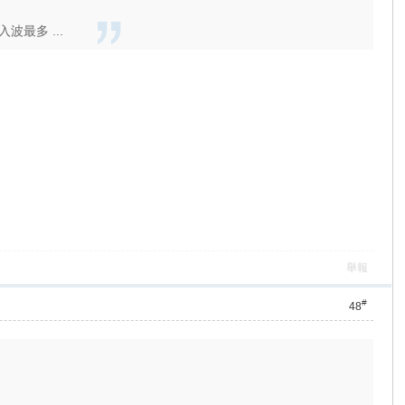
最多 ...
舉報
#
48