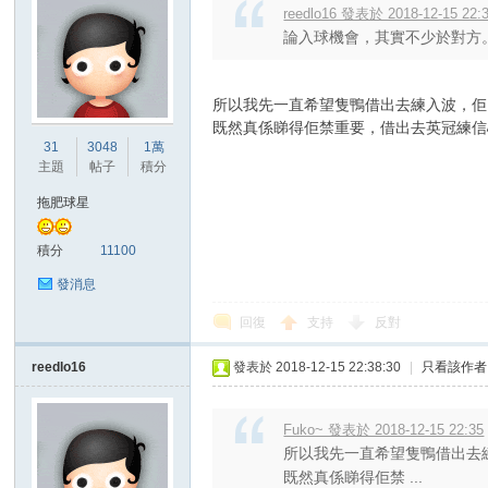
reedlo16 發表於 2018-12-15 22:
論入球機會，其實不少於對方。
所以我先一直希望隻鴨借出去練入波，佢
既然真係睇得佢禁重要，借出去英冠練信
31
3048
1萬
主題
帖子
積分
拖肥球星
積分
11100
發消息
回復
支持
反對
reedlo16
發表於 2018-12-15 22:38:30
|
只看該作者
Fuko~ 發表於 2018-12-15 22:35
所以我先一直希望隻鴨借出去
既然真係睇得佢禁 ...