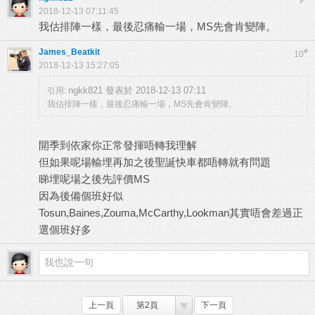
9
2018-12-13 07:11:45
我估排陣一樣，最後忍痛輸一場，MS先會肯變陣。
James_Beatkit
#
10
2018-12-13 15:27:05
ngkk821 發表於 2018-12-13 07:11
引用:
我估排陣一樣，最後忍痛輸一場，MS先會肯變陣。
開季到依家你正常發揮唔轉我理解
但如果呢場輸埋再加之後聖誕快車都唔轉就有問題
睇埋呢場之後先評價MS
因為後備個班好似
Tosun,Baines,Zouma,McCarthy,Lookman其實唔會差過正
選個班好多
上一頁
第2頁
下一頁