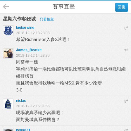
賽事直擊
回復
星期六作客鏝城
只看樓主
laukarwing
#
6
2018-12-12 13:28:08
希望Richarlison入多2球吧！
James_Beatkit
#
7
2018-12-12 14:23:35
同當年一樣
寧願忍痛輸一場比鏝都唔可以比班猁狗以為自己無敵咁繼
續排榜首
而且我會覺得我地輸一輸MS先肯有少少改變
3-0
niclas
#
8
2018-12-12 15:31:55
呢場波真系輸少當贏吧！
面對曼城真系仲機會？
ngkk821
#