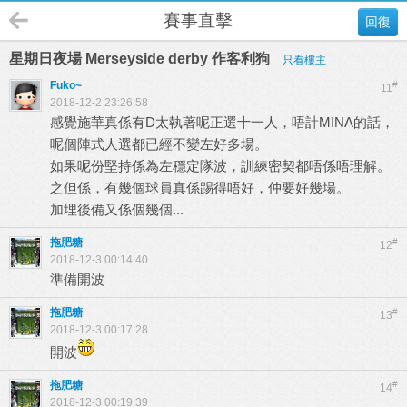
賽事直擊
回復
星期日夜場 Merseyside derby 作客利狗
只看樓主
Fuko~
#
11
2018-12-2 23:26:58
感覺施華真係有D太執著呢正選十一人，唔計MINA的話，
呢個陣式人選都已經不變左好多場。
如果呢份堅持係為左穩定隊波，訓練密契都唔係唔理解。
之但係，有幾個球員真係踢得唔好，仲要好幾場。
加埋後備又係個幾個...
拖肥糖
#
12
2018-12-3 00:14:40
準備開波
拖肥糖
#
13
2018-12-3 00:17:28
開波
拖肥糖
#
14
2018-12-3 00:19:39