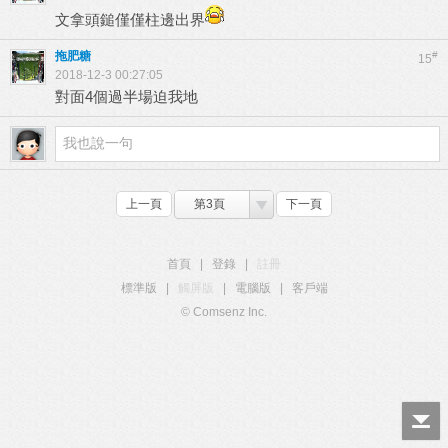
文拿頭鎚僅僅柱邊出界
拖肥糖
#
15
2018-12-3 00:27:05
對面4個過半場迫我地
上一頁
第3頁
下一頁
首頁
|
登錄
|
註冊
標準版
|
觸屏版
|
電腦版
|
客戶端
© Comsenz Inc.