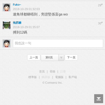
Fuko~
#
29
2018-10-29 01:32:03
連角球都睇唔到，旁證堅係盲ga wo
拖肥糖
#
30
2018-10-29 01:35:07
搏到12碼
上一頁
第6頁
下一頁
首頁
|
登錄
|
註冊
標準版
|
觸屏版
|
電腦版
|
客戶端
© Comsenz Inc.