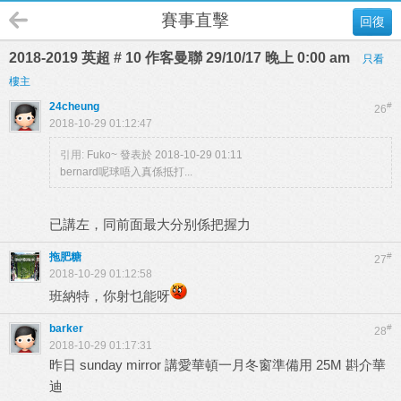
賽事直擊
回復
2018-2019 英超 # 10 作客曼聯 29/10/17 晚上 0:00 am
只看
樓主
24cheung
#
26
2018-10-29 01:12:47
引用:
Fuko~ 發表於 2018-10-29 01:11
bernard呢球唔入真係抵打...
已講左，同前面最大分别係把握力
拖肥糖
#
27
2018-10-29 01:12:58
班納特，你射乜能呀
barker
#
28
2018-10-29 01:17:31
昨日 sunday mirror 講愛華頓一月冬窗準備用 25M 斟介華
迪