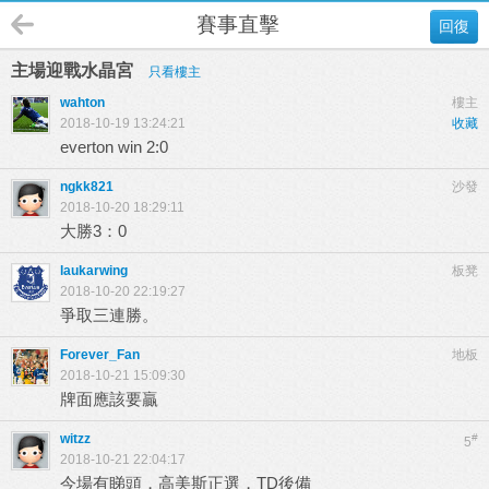
賽事直擊
回復
主場迎戰水晶宮
只看樓主
wahton
樓主
2018-10-19 13:24:21
收藏
everton win 2:0
ngkk821
沙發
2018-10-20 18:29:11
大勝3：0
laukarwing
板凳
2018-10-20 22:19:27
爭取三連勝。
Forever_Fan
地板
2018-10-21 15:09:30
牌面應該要贏
witzz
#
5
2018-10-21 22:04:17
今場有睇頭，高美斯正選，TD後備