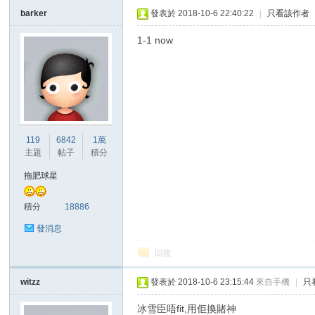
barker
發表於 2018-10-6 22:40:22
|
只看該作者
1-1 now
119
6842
1萬
主題
帖子
積分
拖肥球星
積分
18886
發消息
回復
witzz
發表於 2018-10-6 23:15:44
來自手機
|
只
冰雪臣唔fit,用佢換賭神