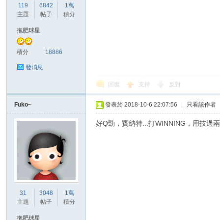
華
119
6842
1萬
主題
帖子
積分
拖肥球星
積分
18886
發消息
回復
支持
反對
頓
Fuko~
發表於 2018-10-6 22:07:56
|
只看該作者
好Q勁，賓納特...打WINNING，用技過兩個
31
3048
1萬
迷
主題
帖子
積分
拖肥球星