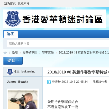
設為首頁
收藏本站
論壇
論壇
愛華頓專區
賽事直擊
2018/2019 #8 英超作客對李斯特城 6/10/2
樓主:
laukarwing
2018/2019 #8 英超作客對李斯特城 6/1
香
»
›
›
›
James_Beatkit
發表於 2018-10-6 21:45:34
|
只看該作者
幾期待攻擊呢個組合
不過隻廢鴨吹工一流