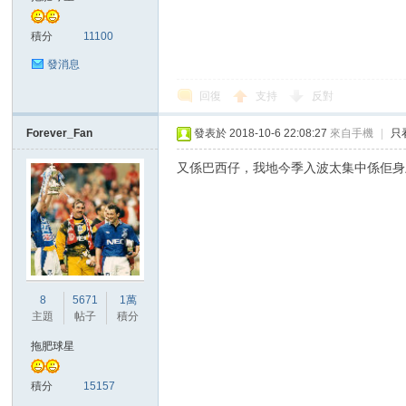
積分
11100
發消息
回復
支持
反對
Forever_Fan
發表於 2018-10-6 22:08:27
來自手機
|
只
討
又係巴西仔，我地今季入波太集中係佢身
8
5671
1萬
主題
帖子
積分
論
拖肥球星
積分
15157