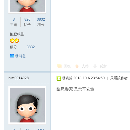
3
826
3832
主題
帖子
積分
拖肥球星
積分
3832
發消息
回復
支持
反對
him0014028
發表於 2018-10-6 23:54:50
|
只看該作者
臨尾嚇死 又禁平安鐘