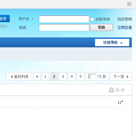
用戶名
自動登錄
找回密碼
開始
登錄
密碼
立即註冊
快捷導航
返回列表
1
2
3
4
5
/ 5 頁
下一頁
#
11