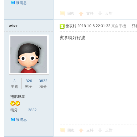
發消息
回復
支持
反對
witzz
發表於 2018-10-6 22:31:33
來自手機
|
只
區
賓拿特好好波
3
826
3832
主題
帖子
積分
拖肥球星
積分
3832
發消息
回復
支持
反對