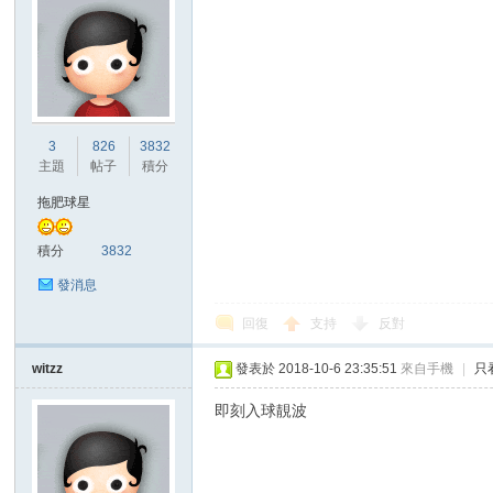
3
826
3832
主題
帖子
積分
拖肥球星
積分
3832
發消息
回復
支持
反對
witzz
發表於 2018-10-6 23:35:51
來自手機
|
只
即刻入球靚波