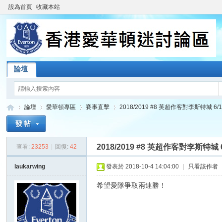
設為首頁
收藏本站
論壇
論壇
愛華頓專區
賽事直擊
2018/2019 #8 英超作客對李斯特城 6/10/2
2018/2019 #8 英超作客對李斯特城 6/1
查看:
23253
|
回復:
42
香
»
›
›
›
laukarwing
發表於 2018-10-4 14:04:00
|
只看該作者
希望愛隊爭取兩連勝！