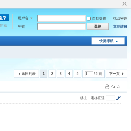
用戶名
自動登錄
找回密碼
開始
登錄
密碼
立即註冊
快捷導航
返回列表
1
2
3
4
5
/ 5 頁
下一頁
樓主
電梯直達