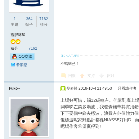
華
1
364
7162
主題
帖子
積分
拖肥球星
積分
7162
不鸣则已！
頓
發消息
回復
支持
反對
Fuko~
發表於 2018-10-4 21:49:53
|
只看該作者
上場好可惜，踢12碼輸左。但講到底上場本
開季睇左禁多場波，我發覺施華其實用錯哂
下下要個中鋒去標波，浪費左佢個體力個機會
但標波呢家野點計都係NIASSE好用D
迷
呢場作客希望嬴得到!