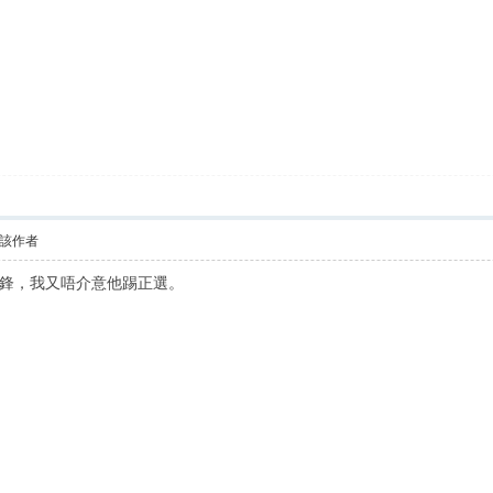
該作者
鋒，我又唔介意他踢正選。