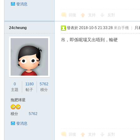
發消息
回復
支持
反對
24cheung
發表於 2018-10-5 21:33:28
來自手機
|
只
吊，即係呢場又出唔到，輸硬
0
1180
5762
主題
帖子
積分
拖肥球星
積分
5762
發消息
回復
支持
反對