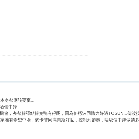
身都應該要嬴...
個中鋒...
，亦都解釋點解隻鴨有得踢，因為佢標波同體力好過TOSUN...傳波技術好過
...而家唯有希望中場，麥卡菲同高美斯好返，控制到節奏，唔駛個中鋒做禁