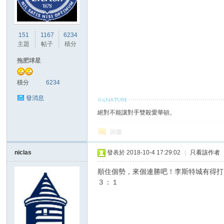
港
151
1167
6234
主題
帖子
積分
拖肥球星
積分
6234
發消息
絕對不能讓對手雙殺愛華頓。
愛
回復
niclas
發表於 2018-10-4 17:29:02
|
只看該作者
順住個勢，來個連勝吧！李斯特城有得打
３：１