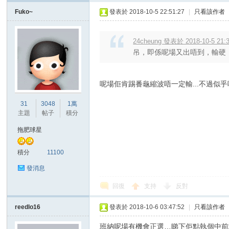
Fuko~
發表於 2018-10-5 22:51:27
|
只看該作者
24cheung 發表於 2018-10-5 21:
吊，即係呢場又出唔到，輸硬
呢場佢肯踢番龜縮波唔一定輸...不過似
31
3048
1萬
主題
帖子
積分
拖肥球星
積分
11100
發消息
回復
支持
反對
reedlo16
發表於 2018-10-6 03:47:52
|
只看該作者
班納呢場有機會正選…睇下佢點執個中前