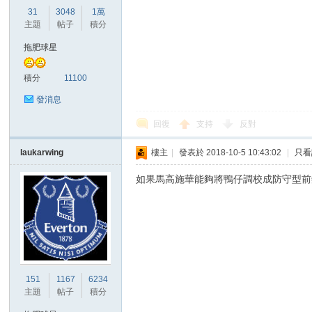
31
3048
1萬
主題
帖子
積分
拖肥球星
積分
11100
發消息
討
回復
支持
反對
laukarwing
樓主
|
發表於 2018-10-5 10:43:02
|
只看
如果馬高施華能夠將鴨仔調校成防守型前
論
151
1167
6234
主題
帖子
積分