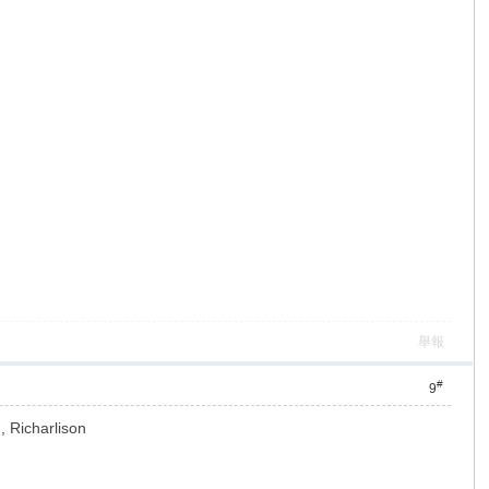
舉報
#
9
, Richarlison