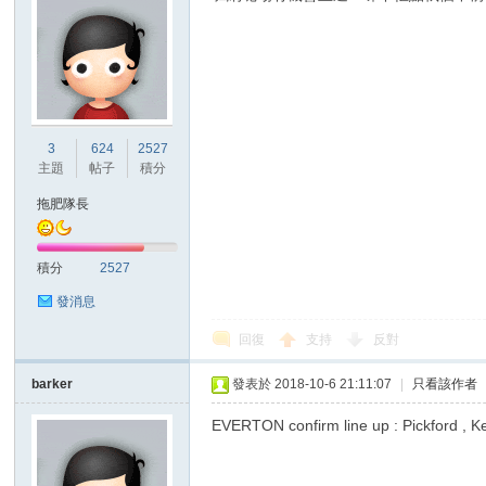
3
624
2527
主題
帖子
積分
拖肥隊長
積分
2527
發消息
回復
支持
反對
barker
發表於 2018-10-6 21:11:07
|
只看該作者
EVERTON confirm line up : Pickford , K