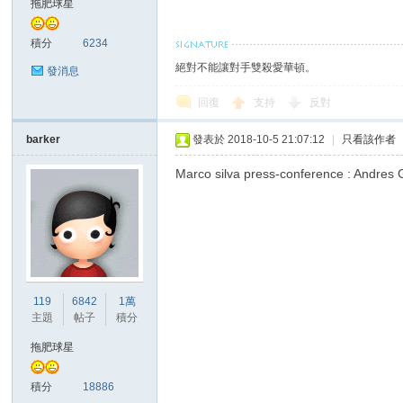
拖肥球星
積分
6234
絕對不能讓對手雙殺愛華頓。
發消息
區
回復
支持
反對
barker
發表於 2018-10-5 21:07:12
|
只看該作者
Marco silva press-conference :
119
6842
1萬
主題
帖子
積分
拖肥球星
積分
18886