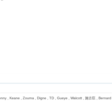
enny , Keane , Zouma , Digne , TD , Gueye , Walcott , 施古臣 , Bernard 