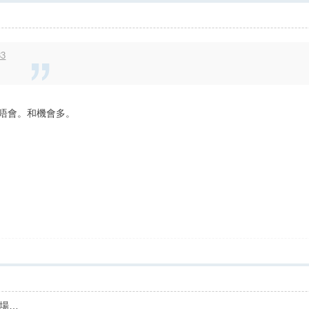
33
乎唔會。和機會多。
場…