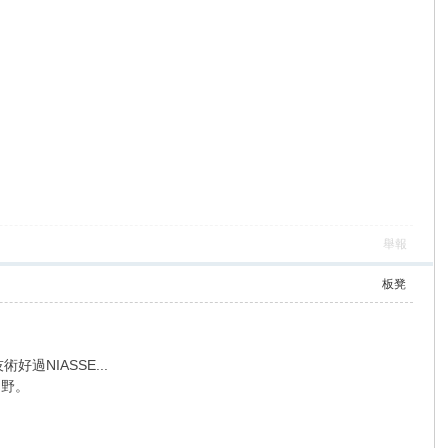
舉報
板凳
NIASSE...
多野。