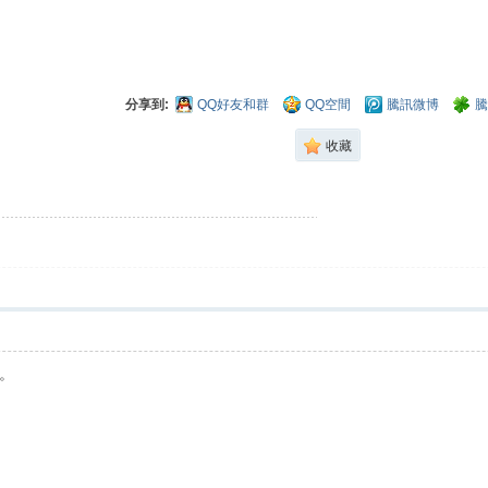
分享到:
QQ好友和群
QQ空間
騰訊微博
騰
收藏
。