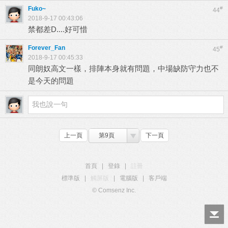
Fuko~
#
44
2018-9-17 00:43:06
禁都差D....好可惜
Forever_Fan
#
45
2018-9-17 00:45:33
同朗奴高文一樣，排陣本身就有問題，中場缺防守力也不
是今天的問題
上一頁
第9頁
下一頁
首頁
|
登錄
|
註冊
標準版
|
觸屏版
|
電腦版
|
客戶端
© Comsenz Inc.