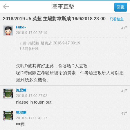
賽事直擊
回復
2018/2019 #5 英超 主場對韋斯咸 16/9/2018 23:00
只看樓主
Fuko~
#
41
2018-9-17 00:25:19
拖肥糖 發表於 2018-9-17 00:19
引用:
1-3阿拿杜域
失呢D波其實好正路，你谷哂D人去攻...
呢D時候除左考驗班後衛的質素，仲考驗進攻班人可以把
握到幾多次機會。
拖肥糖
#
42
2018-9-17 00:27:02
niasse in tousn out
拖肥糖
#
43
2018-9-17 00:42:17
中楣