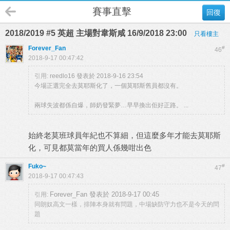
賽事直擊
回復
2018/2019 #5 英超 主場對韋斯咸 16/9/2018 23:00
只看樓主
Forever_Fan
#
46
2018-9-17 00:47:42
引用:
reedlo16 發表於 2018-9-16 23:54
今場正選完全去莫耶斯化了，一個莫耶斯舊員都沒有。
兩球失波都係自爆，師奶發緊夢…早早換出佢好正路。 ...
始終老莫班球員年紀也不算細，但這麼多年才能去莫耶斯
化，可見都莫當年的買人係幾咁出色
Fuko~
#
47
2018-9-17 00:47:43
Forever_Fan 發表於 2018-9-17 00:45
引用:
同朗奴高文一樣，排陣本身就有問題，中場缺防守力也不是今天的問
題