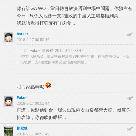
你冇計GA WO，當日轉會解決唔到中場中問題，你預左有
今日...只係人地係一支4連敗的中游又主場都輸到禁。
我就唔覺得打強隊有咩肉食...
barker
#
48
2018-9-17 00:50:46
Fuko~ 發表於 2018-9-17 00:47
引用:
你冇計GA WO，當日轉會解決唔到中場中問題，你預左有今日...只係
人地係一支4連敗的中游又主場都輸到禁。
...
咁而家點執呢
Fuko~
#
49
2018-9-17 00:51:44
再講，你點估到會一場波出現兩次自爆都禁大鑊。就算你
排岩陣，你都吹佢唔脹...
拖肥糖
#
50
2018-9-17 00:52:49