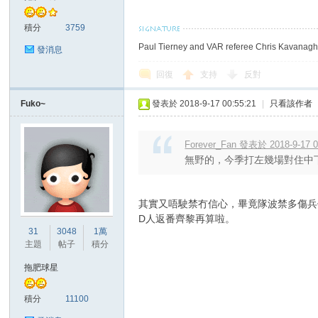
積分
3759
Paul Tierney and VAR referee Chris Kavanagh 
發消息
回復
支持
反對
Fuko~
發表於 2018-9-17 00:55:21
|
只看該作者
討
Forever_Fan 發表於 2018-9-17 0
無野的，今季打左幾場對住中下
其實又唔駛禁冇信心，畢竟隊波禁多傷兵
D人返番齊黎再算啦。
31
3048
1萬
主題
帖子
積分
論
拖肥球星
積分
11100