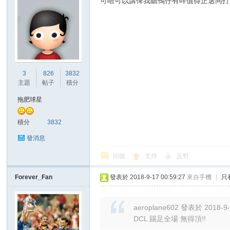
可唔可以講俾我聽鴨仔有咩值得正選同打
3
826
3832
主題
帖子
積分
拖肥球星
積分
3832
發消息
回復
支持
反對
Forever_Fan
發表於 2018-9-17 00:59:27
來自手機
|
只
aeroplane602 發表於 2018-9-
DCL 踢足全場 無得頂!!