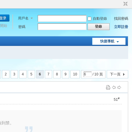
用戶名
自動登錄
找回密碼
開始
登錄
密碼
立即註冊
快捷導航
2
3
4
5
6
7
8
9
10
/ 10 頁
下一頁
#
51
輸到禁。