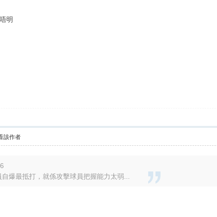
唔明
看該作者
56
自爆最抵打，就係攻擊球員把握能力太弱...