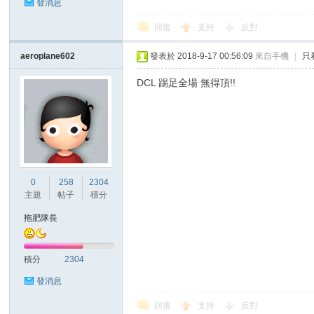
發消息
回復
支持
反對
aeroplane602
發表於 2018-9-17 00:56:09
來自手機
|
只
區
DCL 踢足全場 無得頂!!
0
258
2304
主題
帖子
積分
拖肥隊長
積分
2304
發消息
回復
支持
反對