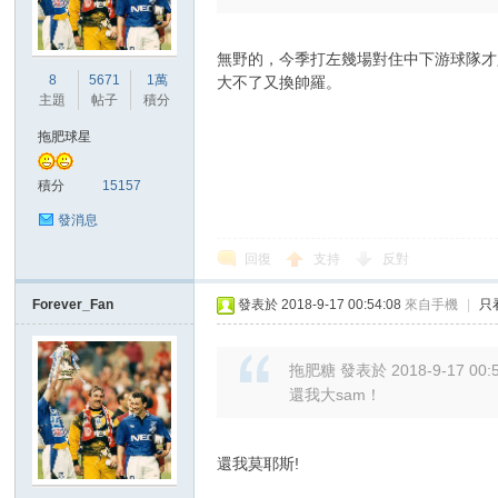
無野的，今季打左幾場對住中下游球隊才
港
8
5671
1萬
大不了又換帥羅。
主題
帖子
積分
拖肥球星
積分
15157
發消息
回復
支持
反對
愛
Forever_Fan
發表於 2018-9-17 00:54:08
來自手機
|
只
拖肥糖 發表於 2018-9-17 00:
還我大sam！
還我莫耶斯!