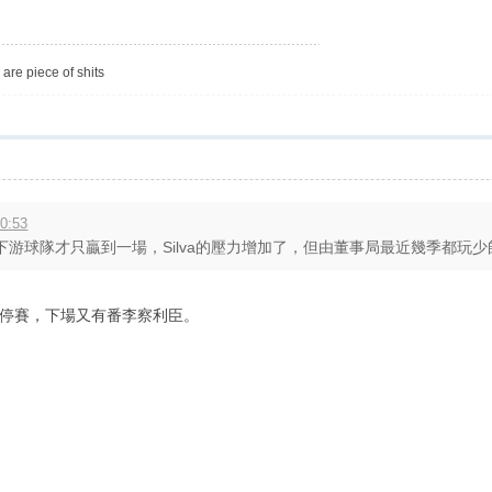
are piece of shits
0:53
游球隊才只贏到一場，Silva的壓力增加了，但由董事局最近幾季都玩少帥，
停賽，下場又有番李察利臣。