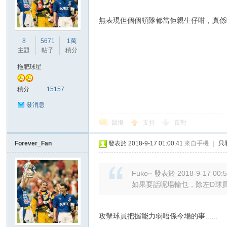
無表現但個個領隊都當佢親生仔咁，真係
8
5671
1萬
主題
帖子
積分
拖肥球星
積分
15157
發消息
回復
支持
反對
Forever_Fan
發表於 2018-9-17 01:00:41
來自手機
|
只
Fuko~ 發表於 2018-9-17 00:
如果要話呢場輸乜，除左D球員
攻擊球員把握能力弱唔係今場的事......