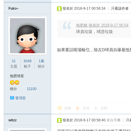
Fuko~
發表於 2018-9-17 00:56:34
|
只看該作者
拖肥糖 發表於 2018-9-17 00:54
球員垃圾，球證垃圾
如果要話呢場輸乜，除左D球員自爆最抵打
31
3048
1萬
主題
帖子
積分
拖肥球星
積分
11100
發消息
回復
支持
反對
witzz
發表於 2018-9-17 00:58:40
來自手機
|
只