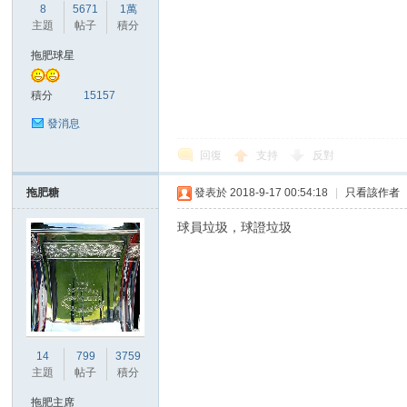
華
8
5671
1萬
主題
帖子
積分
拖肥球星
積分
15157
發消息
回復
支持
反對
頓
拖肥糖
發表於 2018-9-17 00:54:18
|
只看該作者
球員垃圾，球證垃圾
14
799
3759
迷
主題
帖子
積分
拖肥主席