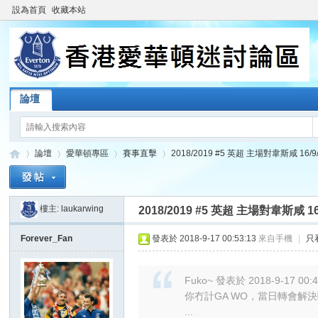
設為首頁
收藏本站
論壇
論壇
愛華頓專區
賽事直擊
2018/2019 #5 英超 主場對韋斯咸 16/9/20
樓主:
laukarwing
2018/2019 #5 英超 主場對韋斯咸 16/9
香
»
›
›
›
Forever_Fan
發表於 2018-9-17 00:53:13
來自手機
|
只
Fuko~ 發表於 2018-9-17 00:
你冇計GA WO，當日轉會解
...