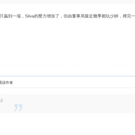
只贏到一場，Silva的壓力增加了，但由董事局最近幾季都玩少帥，搏完
看該作者
52