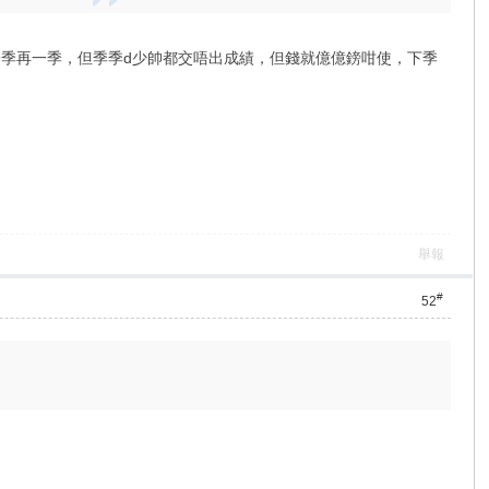
一季再一季，但季季d少帥都交唔出成績，但錢就億億鎊咁使，下季
舉報
#
52