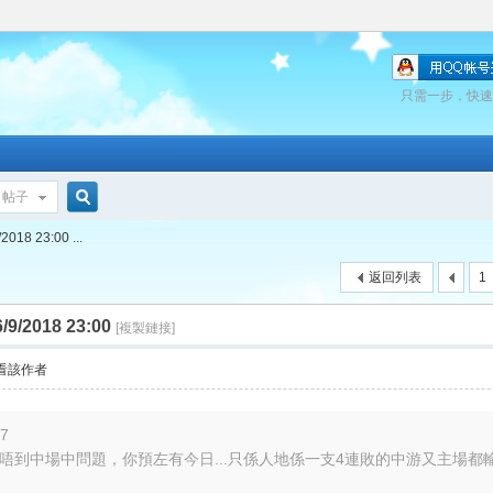
只需一步，快速
帖子
搜
18 23:00 ...
返回列表
1
索
/2018 23:00
[複製鏈接]
看該作者
47
決唔到中場中問題，你預左有今日...只係人地係一支4連敗的中游又主場都